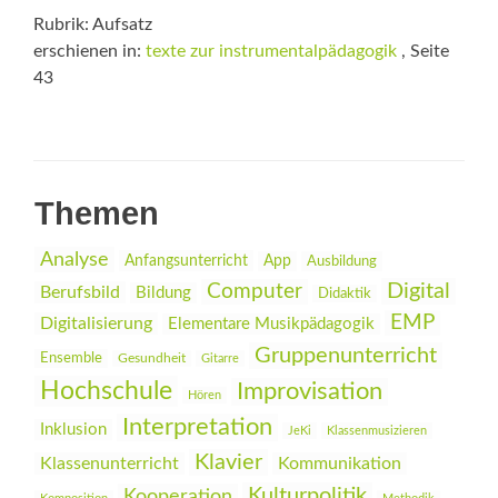
Rubrik: Aufsatz
erschienen in:
texte zur instrumentalpädagogik
, Seite
43
Themen
Analyse
Anfangsunterricht
App
Ausbildung
Digital
Computer
Berufsbild
Bildung
Didaktik
EMP
Digitalisierung
Elementare Musikpädagogik
Gruppenunterricht
Ensemble
Gesundheit
Gitarre
Hochschule
Improvisation
Hören
Interpretation
Inklusion
JeKi
Klassenmusizieren
Klavier
Klassenunterricht
Kommunikation
Kulturpolitik
Kooperation