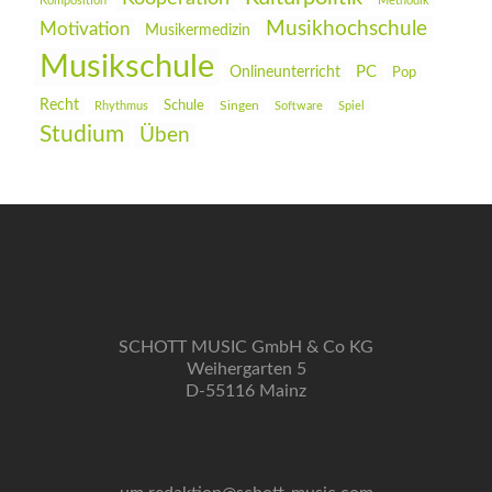
Komposition
Methodik
Musikhochschule
Motivation
Musikermedizin
Musikschule
PC
Onlineunterricht
Pop
Recht
Schule
Rhythmus
Singen
Software
Spiel
Studium
Üben
SCHOTT MUSIC GmbH & Co KG
Weihergarten 5
D-55116 Mainz