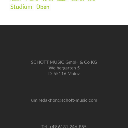
Studium
Üben
SCHOTT MUSIC GmbH & Co KG
Weihergarten 5
D-55116 Mainz
um.redaktion@schott-music.com
Tel. +49 6131 246-855