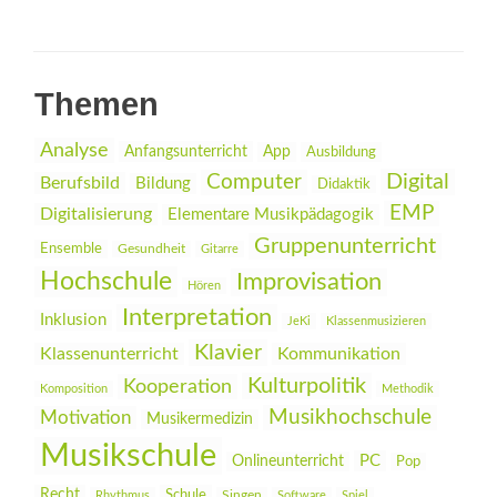
Themen
Analyse
Anfangsunterricht
App
Ausbildung
Digital
Computer
Berufsbild
Bildung
Didaktik
EMP
Digitalisierung
Elementare Musikpädagogik
Gruppenunterricht
Ensemble
Gesundheit
Gitarre
Hochschule
Improvisation
Hören
Interpretation
Inklusion
JeKi
Klassenmusizieren
Klavier
Klassenunterricht
Kommunikation
Kulturpolitik
Kooperation
Komposition
Methodik
Musikhochschule
Motivation
Musikermedizin
Musikschule
PC
Onlineunterricht
Pop
Recht
Schule
Rhythmus
Singen
Software
Spiel