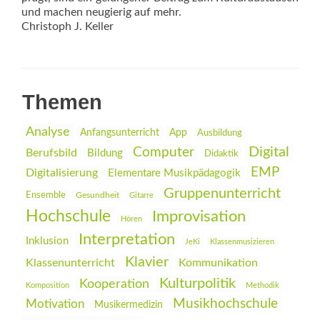
und machen neugierig auf mehr.
Christoph J. Keller
Themen
Analyse
Anfangsunterricht
App
Ausbildung
Digital
Computer
Berufsbild
Bildung
Didaktik
EMP
Digitalisierung
Elementare Musikpädagogik
Gruppenunterricht
Ensemble
Gesundheit
Gitarre
Hochschule
Improvisation
Hören
Interpretation
Inklusion
JeKi
Klassenmusizieren
Klavier
Klassenunterricht
Kommunikation
Kulturpolitik
Kooperation
Komposition
Methodik
Musikhochschule
Motivation
Musikermedizin