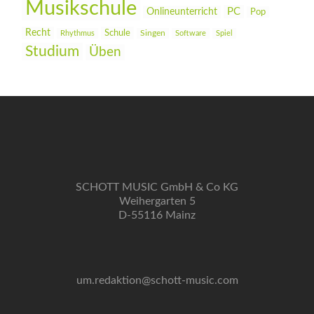
Musikschule
PC
Onlineunterricht
Pop
Recht
Schule
Rhythmus
Singen
Software
Spiel
Studium
Üben
SCHOTT MUSIC GmbH & Co KG
Weihergarten 5
D-55116 Mainz
um.redaktion@schott-music.com