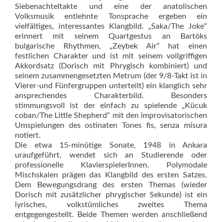
Siebenachteltakte und eine der anatolischen
Volksmusik entlehnte Tonsprache ergeben ein
vielfältiges, interessantes Klangbild. „Saka/The Joke“
erinnert mit seinem Quartgestus an Bartóks
bulgarische Rhythmen, „Zeybek Air“ hat einen
festlichen Charakter und ist mit seinem vollgriffigen
Akkordsatz (Dorisch mit Phrygisch kombiniert) und
seinem zusammengesetzten Met­rum (der 9/8-Takt ist in
Vierer-und Fünfergruppen unterteilt) ein klanglich sehr
ansprechendes Charakterbild. Besonders
stimmungsvoll ist der einfach zu spielende „Kücuk
coban/The Little Shepherd“ mit den improvisatorischen
Umspielungen des ostinaten Tones fis, senza misura
notiert.
Die etwa 15-minütige Sonate, 1948 in Ankara
uraufgeführt, wendet sich an Studierende oder
professionelle KlavierspielerInnen. Polymodale
Mischskalen prägen das Klangbild des ersten Satzes.
Dem Bewegungsdrang des ersten Themas (wieder
Dorisch mit zusätzlicher phrygischer Sekunde) ist ein
lyrisches, volkstümliches zweites Thema
entgegengestellt. Beide Themen werden anschließend