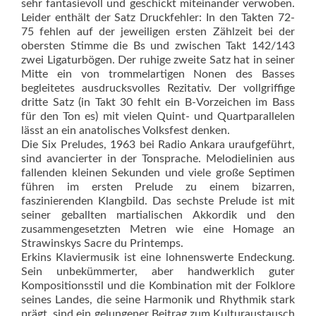
sehr fantasievoll und geschickt miteinander verwoben.
Leider enthält der Satz Druckfehler: In den Takten 72-
75 fehlen auf der jeweiligen ersten Zählzeit bei der
obersten Stimme die Bs und zwischen Takt 142/143
zwei Ligaturbögen. Der ruhige zweite Satz hat in seiner
Mitte ein von trommelartigen Nonen des Basses
begleitetes ausdrucksvolles Rezitativ. Der vollgriffige
dritte Satz (in Takt 30 fehlt ein B-Vorzeichen im Bass
für den Ton es) mit vielen Quint- und Quartparallelen
lässt an ein anatolisches Volksfest denken.
Die Six Preludes, 1963 bei Radio Ankara uraufgeführt,
sind avancierter in der Tonsprache. Melodielinien aus
fallenden kleinen Sekunden und viele große Septimen
führen im ersten Prelude zu einem bizarren,
faszinierenden Klangbild. Das sechste Prelude ist mit
seiner geballten martialischen Akkordik und den
zusammengesetzten Metren wie eine Homage an
Strawinskys Sacre du Printemps.
Erkins Klaviermusik ist eine lohnenswerte Endeckung.
Sein unbekümmerter, aber handwerklich guter
Kompositionsstil und die Kombination mit der Folklore
seines Landes, die seine Harmonik und Rhythmik stark
prägt, sind ein gelungener Beitrag zum Kulturaustausch