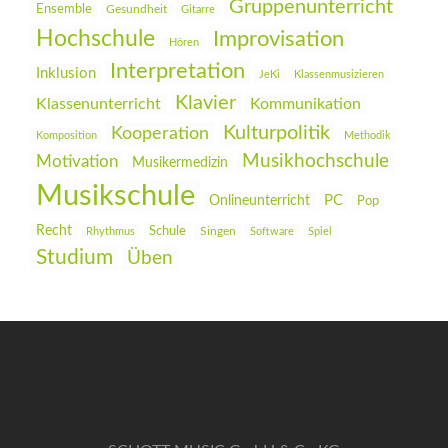
Gruppenunterricht
Ensemble
Gesundheit
Gitarre
Hochschule
Improvisation
Hören
Interpretation
Inklusion
JeKi
Klassenmusizieren
Klavier
Klassenunterricht
Kommunikation
Kulturpolitik
Kooperation
Komposition
Methodik
Musikhochschule
Motivation
Musikermedizin
Musikschule
PC
Onlineunterricht
Pop
Recht
Schule
Rhythmus
Singen
Software
Spiel
Studium
Üben