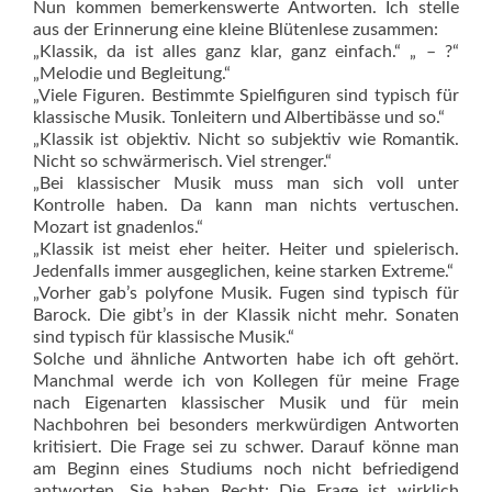
Nun kommen bemerkenswerte Antworten. Ich stelle
aus der Erinnerung eine kleine Blütenlese zusammen:
„Klassik, da ist alles ganz klar, ganz einfach.“ „ – ?“
„Melodie und Begleitung.“
„Viele Figuren. Bestimmte Spielfiguren sind typisch für
klassische Musik. Tonleitern und Albertibässe und so.“
„Klassik ist objektiv. Nicht so subjektiv wie Romantik.
Nicht so schwärmerisch. Viel strenger.“
„Bei klassischer Musik muss man sich voll unter
Kontrolle haben. Da kann man nichts vertuschen.
Mozart ist gnadenlos.“
„Klassik ist meist eher heiter. Heiter und spielerisch.
Jedenfalls immer ausgeglichen, keine starken Extreme.“
„Vorher gab’s polyfone Musik. Fugen sind typisch für
Barock. Die gibt’s in der Klassik nicht mehr. Sonaten
sind typisch für klassische Musik.“
Solche und ähnliche Antworten habe ich oft gehört.
Manchmal werde ich von Kollegen für meine Frage
nach Eigenarten klassischer Musik und für mein
Nachbohren bei besonders merkwürdigen Antworten
kritisiert. Die Frage sei zu schwer. Darauf könne man
am Beginn eines Studiums noch nicht befriedigend
antworten. Sie haben Recht: Die Frage ist wirklich