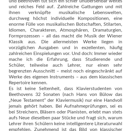
und Beethoven tut sich ein schier unübersehbar weites
und reiches Feld auf. Zahlreiche Gattungen und mit
ihnen verknüpfte musikalische Lebenswelten,
durchweg höchst individuelle Kompositionen, eine
enorme Fülle von musikalischen Botschaften, Stilarten,
Idiomen, Charakteren, Atmosphären, Dramaturgien,
Formprozessen – all das macht die Musik der Wiener
Klassik aus. Die allermeisten Werke liegen in
vorzüglichen Ausgaben und in exzellenten, häufig
zahlreichen Einspielungen vor. Und doch: Immer wieder
mache ich die Erfahrung, dass Studierende und
Schüler, teilweise auch Lehrer, nur einen sehr
begrenzten Ausschnitt – meist noch eingeschränkt auf
Werke des eigenen Instruments – aus dem klassischen
Repertoire kennen.
Es ist keine Seltenheit, dass Klavierstudenten von
Beethovens 32 Sonaten (nach Hans von Bülow das
„Neue Testament“ der Klaviermusik) nur eine Handvoll
jemals gehört haben. Bei Aufnahmeprüfungen, sei es
bei Streichern, Bläsern oder Pianisten, erlebt man stets
aufs Neue dieselben paar Stücke und fragt sich, warum
Lehrer ihren Schülern keine intelligentere Literaturwahl
empfehlen. Zunehmend ist das Bild von klassischer