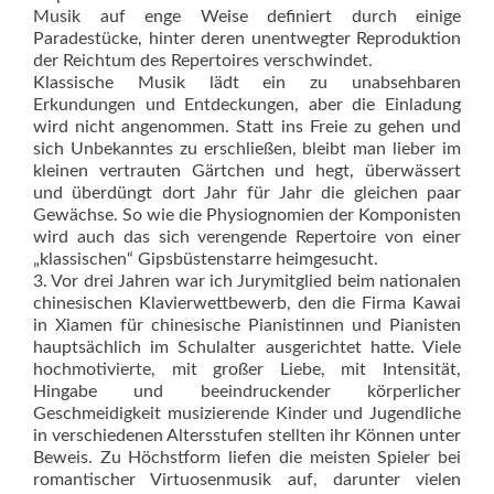
Musik auf enge Weise definiert durch einige
Paradestücke, hinter deren unentwegter Reproduktion
der Reichtum des Repertoires verschwindet.
Klassische Musik lädt ein zu unabsehbaren
Erkundungen und Entdeckungen, aber die Einladung
wird nicht angenommen. Statt ins Freie zu gehen und
sich Unbekanntes zu erschließen, bleibt man lieber im
kleinen vertrauten Gärtchen und hegt, überwässert
und überdüngt dort Jahr für Jahr die gleichen paar
Gewächse. So wie die Physiognomien der Komponisten
wird auch das sich verengende Repertoire von einer
„klassischen“ Gipsbüs­tenstarre heimgesucht.
3. Vor drei Jahren war ich Jurymitglied beim nationalen
chinesischen Klavierwettbewerb, den die Firma Kawai
in Xiamen für chinesische Pianistinnen und Pianisten
hauptsächlich im Schulalter ausgerichtet hatte. Viele
hochmotivierte, mit großer Liebe, mit Intensität,
Hingabe und beeindruckender körperlicher
Geschmeidigkeit musizierende Kinder und Jugendliche
in verschiedenen Altersstufen stellten ihr Können unter
Beweis. Zu Höchstform liefen die meisten Spieler bei
romantischer Virtuosenmusik auf, darunter vielen