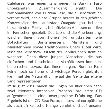
Calebasse, was einen ganz neuen, in Burkina Faso
unbekannten Zusammenklang ergibt. Die
Nationalhymne von Burkina Faso, die außerordentlich
verehrt wird, hat diese Gruppe bereits in den größten
Konzertsälen der Hauptstadt Ouagadougou, bei den
bekanntesten Festivals, bei offiziellen Anlässen und live
im Fernsehen gespielt. Das Lob und die Anerkennung,
welche ihnen von hohen Führungskräften wie
Botschaftern, Bürgermeistern, Ministern und
Ministerinnen sowie tra­ditionellen Chefs zuteil wird,
lässt das Selbstbewusstsein der SchülerInnen sichtlich
wachsen. Denn diese jungen Menschen, die aus
einfachen und bescheidenen Verhältnissen kommen,
beherrschen etwas, das ihnen in ganz Burkina Faso
keine noch so hohe und wichtige Person gleichtun
kann: mit der Nationalhymne auf der Geige das eigene
Land repräsentieren.
Im August 2018 haben die jungen MusikerInnen nach
zwei Monaten intensiven Probens ihre erste CD
aufgenommen – eine unvergessliche Erfahrung. Das
Ergebnis ist die CD Faso Futur, die sowohl europäische
als auch afrikanische Klänge vereint und auf unserer