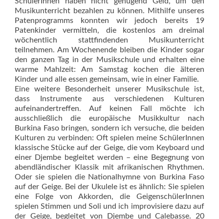
SchülerInnen haben nicht genügend Geld, um den
Musikunterricht bezahlen zu können. Mithilfe unseres
Patenprogramms konnten wir jedoch bereits 19
Patenkinder vermitteln, die kostenlos am dreimal
wöchentlich stattfindenden Musikunterricht
teilnehmen. Am Wochenende bleiben die Kinder sogar
den ganzen Tag in der Musikschule und erhalten eine
warme Mahlzeit: Am Samstag kochen die älteren
Kinder und alle essen gemeinsam, wie in einer Familie.
Eine weitere Besonderheit unserer Musikschule ist,
dass Instrumente aus verschiedenen Kulturen
aufeinandertreffen. Auf keinen Fall möchte ich
ausschließlich die europäische Musikkultur nach
Burkina Faso bringen, sondern ich versuche, die beiden
Kulturen zu verbinden: Oft spielen meine SchülerInnen
klassische Stücke auf der Geige, die vom Keyboard und
einer Djembe begleitet werden – eine Begegnung von
abendländischer Klassik mit afrikanischen Rhythmen.
Oder sie spielen die Nationalhymne von Burkina Faso
auf der Geige. Bei der Ukulele ist es ähnlich: Sie spielen
eine Folge von Akkorden, die GeigenschülerInnen
spielen Stimmen und Soli und ich improvisiere dazu auf
der Geige, begleitet von Djembe und Calebasse. 20