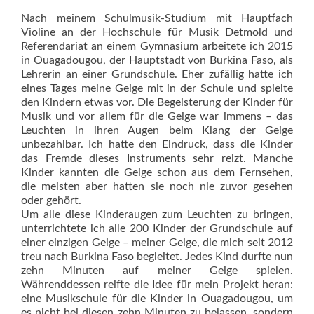
Nach meinem Schulmusik-Studium mit Hauptfach
Violine an der Hochschule für Musik Detmold und
Referendariat an einem Gymnasium arbeitete ich 2015
in Ouagadougou, der Hauptstadt von Burkina Faso, als
Lehrerin an einer Grundschule. Eher zufällig hatte ich
eines Tages meine Geige mit in der Schule und spielte
den Kindern etwas vor. Die Begeisterung der Kinder für
Musik und vor allem für die Geige war immens – das
Leuchten in ihren Augen beim Klang der Geige
unbezahlbar. Ich hatte den Eindruck, dass die Kinder
das Fremde dieses Instruments sehr reizt. Manche
Kinder kannten die Geige schon aus dem Fernsehen,
die meisten aber hatten sie noch nie zuvor gesehen
oder gehört.
Um alle diese Kinderaugen zum Leuchten zu bringen,
unterrichtete ich alle 200 Kinder der Grundschule auf
einer einzigen Geige – meiner Geige, die mich seit 2012
treu nach Burkina Faso begleitet. Jedes Kind durfte nun
zehn Minuten auf meiner Geige spielen.
Währenddessen reifte die Idee für mein Projekt heran:
eine Musikschule für die Kinder in Ouagadougou, um
es nicht bei diesen zehn Minuten zu belassen, sondern