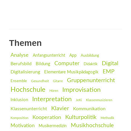
Themen
Analyse
Anfangsunterricht
App
Ausbildung
Digital
Computer
Berufsbild
Bildung
Didaktik
EMP
Digitalisierung
Elementare Musikpädagogik
Gruppenunterricht
Ensemble
Gesundheit
Gitarre
Hochschule
Improvisation
Hören
Interpretation
Inklusion
JeKi
Klassenmusizieren
Klavier
Klassenunterricht
Kommunikation
Kulturpolitik
Kooperation
Komposition
Methodik
Musikhochschule
Motivation
Musikermedizin