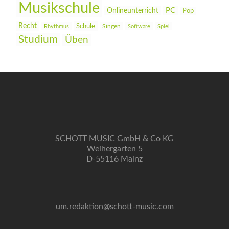
Musikschule
PC
Onlineunterricht
Pop
Recht
Schule
Rhythmus
Singen
Software
Spiel
Studium
Üben
SCHOTT MUSIC GmbH & Co KG
Weihergarten 5
D-55116 Mainz
um.redaktion@schott-music.com