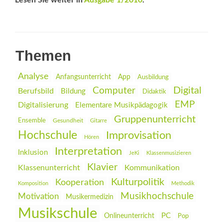
Lesen Sie weiter in
Ausgabe 1/2010
.
Themen
Analyse
Anfangsunterricht
App
Ausbildung
Digital
Computer
Berufsbild
Bildung
Didaktik
EMP
Digitalisierung
Elementare Musikpädagogik
Gruppenunterricht
Ensemble
Gesundheit
Gitarre
Hochschule
Improvisation
Hören
Interpretation
Inklusion
JeKi
Klassenmusizieren
Klavier
Klassenunterricht
Kommunikation
Kulturpolitik
Kooperation
Komposition
Methodik
Musikhochschule
Motivation
Musikermedizin
Musikschule
PC
Onlineunterricht
Pop