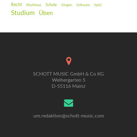
Recht
Schule
Rhythmus
Singen
Software
Spiel
Studium
Üben
SCHOTT MUSIC GmbH & Co KG
Weihergarten 5
D-55116 Mainz
um.redaktion@schott-music.com