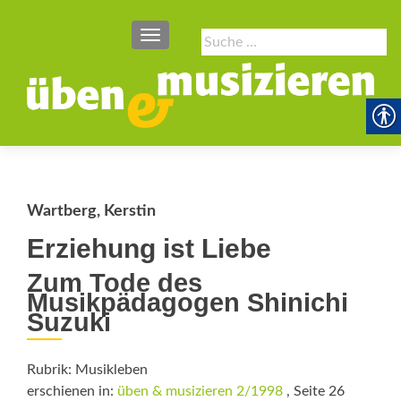
SCHALTE NAVIGATION
Suche
nach:
Wartberg, Kerstin
Erziehung ist Liebe
Zum Tode des
Musikpädagogen Shinichi
Suzuki
Rubrik: Musikleben
erschienen in:
üben & musizieren 2/1998
, Seite 26