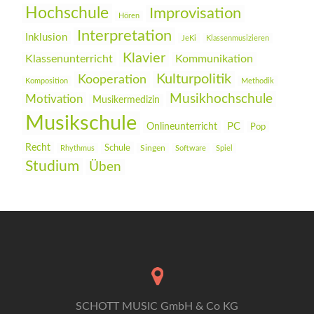
Hochschule
Improvisation
Hören
Interpretation
Inklusion
JeKi
Klassenmusizieren
Klavier
Klassenunterricht
Kommunikation
Kulturpolitik
Kooperation
Komposition
Methodik
Musikhochschule
Motivation
Musikermedizin
Musikschule
PC
Onlineunterricht
Pop
Recht
Schule
Rhythmus
Singen
Software
Spiel
Studium
Üben
SCHOTT MUSIC GmbH & Co KG