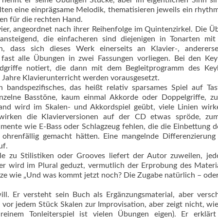
r nennt er seine Übungen Stücke, aber im eigentlichen Sinn si
lten eine einprägsame Melodik, thematisieren jeweils ein rhyth
en für die rechten Hand.
 vier, angeordnet nach ihrer Reihenfolge im Quintenzirkel. Die 
ansteigend, die einfacheren sind diejenigen in Ton­arten mi
n, dass sich dieses Werk einerseits an Klavier-, andererse
 fast alle Übungen in zwei Fassungen vorliegen. Bei den Key
dgriffe notiert, die dann mit dem Begleitprogramm des Key
 Jahre Klavierunterricht werden vorausgesetzt.
ein bandspezifisches, das heißt relativ sparsames Spiel auf Ta
inzelne Basstöne, kaum einmal Akkorde oder Doppelgriffe, zu
Hand wird im Skalen- und Akkordspiel geübt, viele Linien wir
lt wirken die Klavierversionen auf der CD etwas spröde, zum
umente wie E-Bass oder Schlagzeug fehlen, die die Einbettung d
ohrenfällig gemacht hätten. Eine mangelnde Differenzierung
uf.
 zu Stilistiken oder Grooves liefert der Autor zuweilen, je
ser wird im Plural geduzt, vermutlich der Erprobung des Materi
ze wie „Und was kommt jetzt noch? Die Zugabe natürlich – oder
ill. Er versteht sein Buch als Ergänzungsmaterial, aber versc
vor jedem Stück Skalen zur Improvisation, aber zeigt nicht, wi
einem Tonleiterspiel ist vielen Übungen eigen). Er erklärt