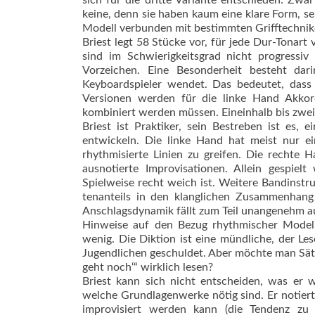
sich für die dritte Variante entschieden: Zwa
keine, denn sie haben kaum eine klare Form, se
Modell verbunden mit bestimmten Grifftechnik
Briest legt 58 Stücke vor, für jede Dur-Tonart
sind im Schwierigkeitsgrad nicht progressiv 
Vorzeichen. Eine Besonderheit besteht dari
Keyboardspieler wendet. Das bedeutet, dass
Versionen werden für die linke Hand Akkor
kombiniert werden müssen. Eineinhalb bis zwei
Briest ist Praktiker, sein Bestreben ist es, 
entwickeln. Die linke Hand hat meist nur e
rhythmisierte Linien zu greifen. Die rechte 
ausnotierte Improvisationen. Allein gespie
Spielweise recht weich ist. Weitere Bandinstr
tenanteils in den klanglichen Zusammenhang 
Anschlagsdynamik fällt zum Teil unangenehm a
Hinweise auf den Bezug rhythmischer Modelle
wenig. Die Diktion ist eine mündliche, der Le
Jugendlichen geschuldet. Aber möchte man Sät
geht noch‘“ wirklich lesen?
Briest kann sich nicht entscheiden, was er w
welche Grundlagenwerke nötig sind. Er notiert 
improvisiert werden kann (die Tendenz zu r