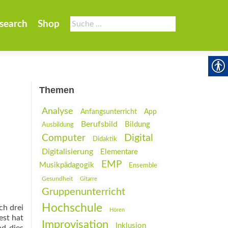
Suche
search
Shop
nach:
Themen
Analyse
Anfangsunterricht
App
Berufsbild
Bildung
Ausbildung
Digital
Computer
Didaktik
Digitalisierung
Elementare
EMP
Musikpädagogik
Ensemble
Gesundheit
Gitarre
Gruppenunterricht
Hochschule
ch drei
Hören
est hat
Improvisation
Inklusion