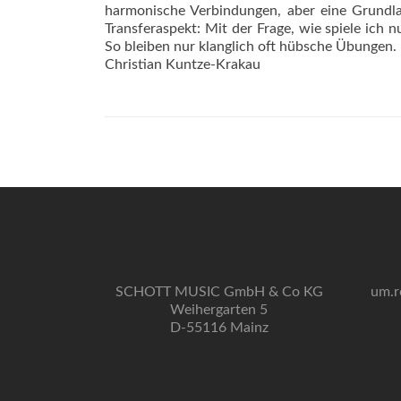
harmonische Verbindungen, aber eine Grundlag
Transferaspekt: Mit der Frage, wie spiele ich 
So bleiben nur klanglich oft hübsche Übungen.
Christian Kuntze-Krakau
SCHOTT MUSIC GmbH & Co KG
um.r
Weihergarten 5
D-55116 Mainz