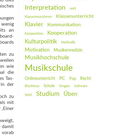
nd dies
misches
Interpretation
JeKi
Klassenunterricht
Klassenmusizieren
Übungen
Klavier
t wenig
Kommunikation
its an
Kooperation
Komposition
board-
Kulturpolitik
boards
Methodik
Motivation
Musikermedizin
sten zu
Musikhochschule
weilen
Musikschule
ken wie
al die
es Tas­
PC
Onlineunterricht
Recht
Pop
 in der
Schule
Rhythmus
Singen
Software
Studium
Üben
Spiel
doch zu
als mit
 ,Einer
hweigt,
e damit
 vorab