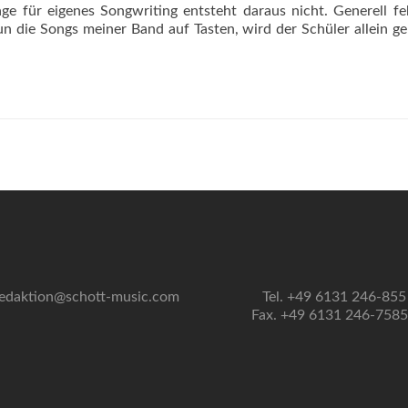
e für eigenes Songwriting entsteht daraus nicht. Generell fe
nun die Songs meiner Band auf Tasten, wird der Schüler allein ge
edaktion@schott-music.com
Tel. +49 6131 246-855
Fax. +49 6131 246-758