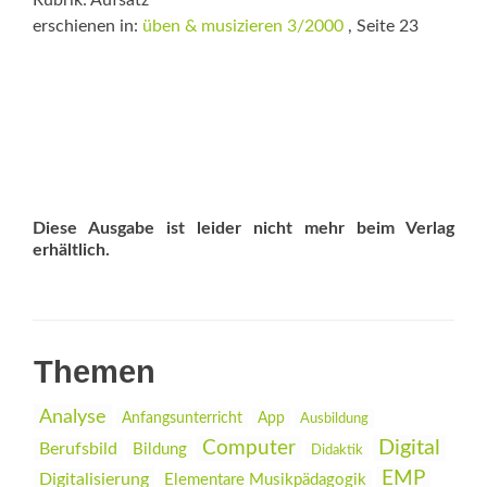
Rubrik: Aufsatz
erschienen in:
üben & musizieren 3/2000
, Seite 23
Diese Ausgabe ist leider nicht mehr beim Verlag
erhältlich.
Themen
Analyse
Anfangsunterricht
App
Ausbildung
Digital
Computer
Berufsbild
Bildung
Didaktik
EMP
Digitalisierung
Elementare Musikpädagogik