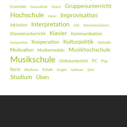
Gruppenunterricht
Ensemble
Gesundheit
Gitarre
Hochschule
Improvisation
Hören
Interpretation
Inklusion
JeKi
Klassenmusizieren
Klavier
Klassenunterricht
Kommunikation
Kulturpolitik
Kooperation
Komposition
Methodik
Musikhochschule
Motivation
Musikermedizin
Musikschule
PC
Onlineunterricht
Pop
Recht
Schule
Rhythmus
Singen
Software
Spiel
Studium
Üben