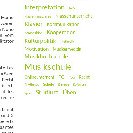
Interpretation
JeKi
Klassenunterricht
Klassenmusizieren
ls Homo
n wären
Klavier
Kommunikation
gi Nono
Kooperation
Komposition
on vom
Kulturpolitik
iktator
Methodik
Motivation
Musikermedizin
Musikhochschule
Musikschule
ate Les
rö­sen
PC
Onlineunterricht
Recht
Pop
2 Recht
Schule
Rhythmus
Singen
Software
isiert,
eld des
Studium
Üben
Spiel
reiche
atz mit
2 und 3
bereits
ndantes