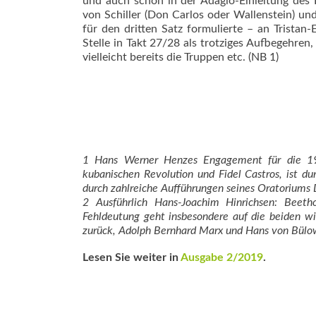
und auch schon in der Adagio-Einleitung des K
von Schiller (Don Carlos oder Wallenstein) u
für den dritten Satz formulierte – an Tristan-
Stelle in Takt 27/28 als trotziges Aufbegehren,
vielleicht bereits die Truppen etc. (NB 1)
1 Hans Werner Henzes Engagement für die 196
kubanischen Revolution und Fidel Castros,
ist d
durch zahlreiche Aufführungen seines Oratoriums
2 Ausführlich Hans-Joachim Hinrichsen: Beet
Fehldeutung geht insbesondere auf die beiden wi
zurück, Adolph Bernhard Marx und Hans von Bülow,
Lesen Sie weiter in
Ausgabe 2/2019
.