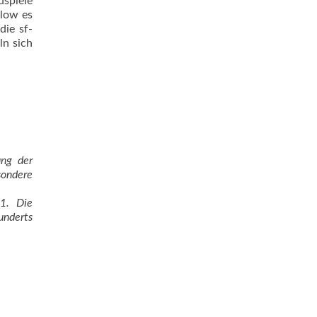
uspiele
ülow es
die sf-
ln sich
ung der
sondere
11. Die
underts