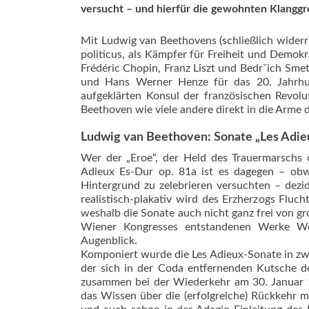
versucht – und hierfür die gewohnten Klanggr
Mit Ludwig van Beethovens (schließlich wider
politicus, als Kämpfer für Freiheit und Demokr
Frédéric Chopin, Franz Liszt und Bedrˇich Sme
und Hans Werner Henze für das 20. Jahrhu
aufgeklärten Konsul der französischen Revolu
Beethoven wie viele andere direkt in die Arme d
Ludwig van Beethoven: Sonate „Les Adie
Wer der „Eroe“, der Held des Trauermarschs d
Adieux Es-Dur op. 81a ist es dagegen – obw
Hintergrund zu zelebrieren versuchten – dezi
realistisch-plakativ wird des Erzherzogs Flu
weshalb die Sonate auch nicht ganz frei von g
Wiener Kongresses entstandenen Werke Wel­
Augenblick.
Komponiert wurde die Les Adieux-Sonate in zwe
der sich in der Coda entfernenden Kutsche d
zusammen bei der Wiederkehr am 30. Januar 18
das Wissen über die (erfolgreiche) Rückkehr 