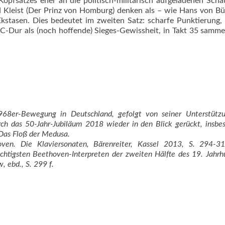
opfsatzes eher an die politisch-militärisch aufgeladenen Scha
nd Kleist (Der Prinz von Homburg) denken als – wie Hans von B
Ekstasen. Dies bedeutet im zweiten Satz: scharfe Punktierung, 
 C-Dur als (noch hof­fen­de) Sieges-Gewissheit, in Takt 35 samme
8er-Bewegung in Deutschland, gefolgt von seiner Unterstütz
urch das 50-Jahr-Jubiläum 2018 wieder in den Blick gerückt, insbe
 Das Floß der Medusa.
hoven.
Die Klaviersonaten, Bärenreiter, Kassel 2013, S. 294-3
chtigsten Beethoven-Interpreten der zweiten Hälfte des 19. Jahrh
 ebd., S. 299 f.