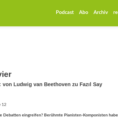
Zum
Inhalt
Podcast
Abo
Archiv
re
springen
ier
: von Ludwig van Beethoven zu Fazıl Say
e 12
che Debatten eingreifen? Berühmte Pianisten-Komponisten habe