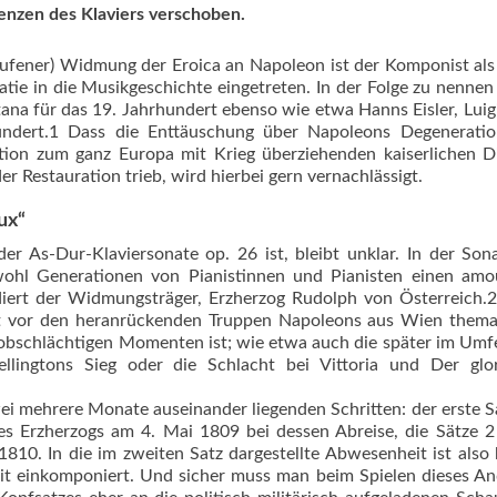
enzen des Klaviers verschoben.
rufener) Widmung der Eroica an Napoleon ist der Komponist a
atie in die Musikgeschichte eingetreten. In der Folge zu nenne
tana für das 19. Jahrhundert ebenso wie etwa Hanns Eisler, Lui
ndert.1 Dass die Enttäuschung über Napoleons Degenerati
tion zum ganz Europa mit Krieg überziehenden kaiserlichen D
er Restauration trieb, wird hierbei gern vernachlässigt.
ux“
er As-Dur-Klaviersonate op. 26 ist, bleibt unklar. In der Son
ohl Generationen von Pianistinnen und Pianisten einen amou
diert der Widmungsträger, Erzherzog Rudolph von Österreich.
cht vor den heranrückenden Truppen Napoleons aus Wien themat
robschlächtigen Momenten ist; wie etwa auch die später im Umf
lingtons Sieg oder die Schlacht bei Vittoria und Der glor
i mehrere Monate auseinander liegenden Schritten: der erste S
es Erzherzogs am 4. Mai 1809 bei dessen Abreise, die Sätze 
10. In die im zweiten Satz dargestellte Abwesenheit ist also 
mit einkomponiert. Und sicher muss man beim Spie­len dieses A