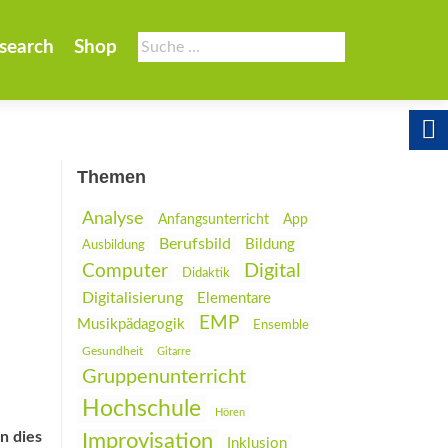
Suche
search
Shop
nach:
Themen
Analyse
Anfangsunterricht
App
Berufsbild
Bildung
Ausbildung
Digital
Computer
Didaktik
Digitalisierung
Elementare
EMP
Musikpädagogik
Ensemble
Gesundheit
Gitarre
Gruppenunterricht
Hochschule
Hören
n dies
Improvisation
Inklusion