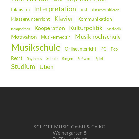
Hören
Interpretation
Inklusion
JeKi
Klassenmusizieren
Klavier
Klassenunterricht
Kommunikation
Kulturpolitik
Kooperation
Komposition
Methodik
Musikhochschule
Motivation
Musikermedizin
Musikschule
PC
Onlineunterricht
Pop
Recht
Schule
Rhythmus
Singen
Software
Spiel
Studium
Üben
SCHOTT MUSIC GmbH & Co KG
Weihergarten 5