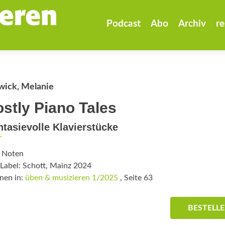
Zum
Inhalt
Podcast
Abo
Archiv
re
springen
wick, Melanie
stly Piano Tales
ntasievolle Klavierstücke
: Noten
Label: Schott, Mainz 2024
nen in:
üben & musizieren 1/2025
, Seite 63
BESTELL