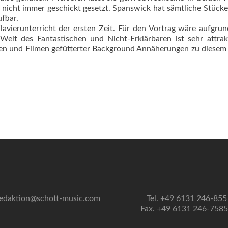
d nicht immer geschickt gesetzt. Spanswick hat sämtliche Stücke
ufbar.
lavierunterricht der ersten Zeit. Für den Vortrag wäre aufgrun
elt des Fantastischen und Nicht-Erklärbaren ist sehr attrak
len und Filmen gefütterter Background Annäherungen zu diese
edaktion@schott-music.com
Tel. +49 6131 246-855
Fax. +49 6131 246-758