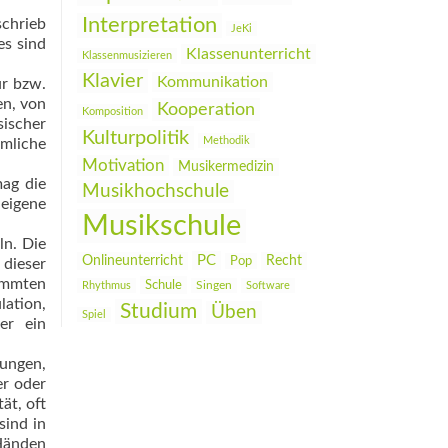
Interpretation
chrieb
JeKi
es sind
Klassenunterricht
Klassenmusizieren
Klavier
Kommunikation
ur bzw.
en, von
Kooperation
Komposition
sischer
Kulturpolitik
Methodik
mliche
Motivation
Musikermedizin
mag die
Musikhochschule
 eigene
Musikschule
ln. Die
PC
Onlineunterricht
Recht
Pop
 dieser
immten
Schule
Rhythmus
Singen
Software
lation,
Studium
Üben
Spiel
er ein
dungen,
er oder
ät, oft
sind in
 Händen