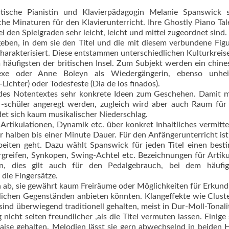
itische Pianistin und Klavierpädagogin Melanie Spanswick s
che Minaturen für den Klavierunterricht. Ihre Ghostly Piano Tal
l den Spielgraden sehr leicht, leicht und mittel zugeordnet sind.
geben, in dem sie den Titel und die mit diesem verbundene Fig
harakterisiert. Diese entstammen unterschiedlichen Kulturkreis
häufigsten der britischen Insel. Zum Subjekt werden ein chine
hexe oder Anne Boleyn als Wiedergängerin, ebenso unhei
ichter) oder Todesfeste (Dia de los finados).
n des Notentextes sehr konkrete Ideen zum Geschehen. Damit 
 -schüler angeregt werden, zugleich wird aber auch Raum für
et sich kaum musikalischer Niederschlag.
, Artikulationen, Dynamik etc. über konkret Inhaltliches vermitte
r halben bis einer Minute Dauer. Für den Anfängerunterricht ist
iten geht. Dazu wählt Spanswick für jeden Titel einen best
rgreifen, Synkopen, Swing-Achtel etc. Bezeichnungen für Artiku
 dies gilt auch für den Pedalgebrauch, bei dem häufig
die Fingersätze.
n ab, sie gewährt kaum Freiräume oder Möglichkeiten für Erkun
imlichen Gegenständen anbieten könnten. Klangeffekte wie Clust
sind überwiegend traditionell gehalten, meist in Dur-Moll-Tonalit
 nicht selten freundlicher ,als die Titel vermuten lassen. Einige 
naise gehalten. Melodien lässt sie gern abwechselnd in beiden