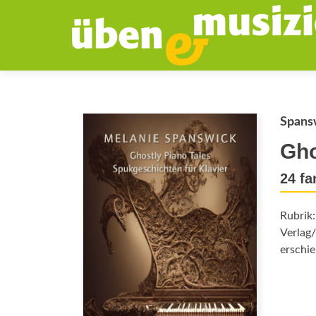
Spans
Gho
24 fa
Rubrik
Verlag/
erschie