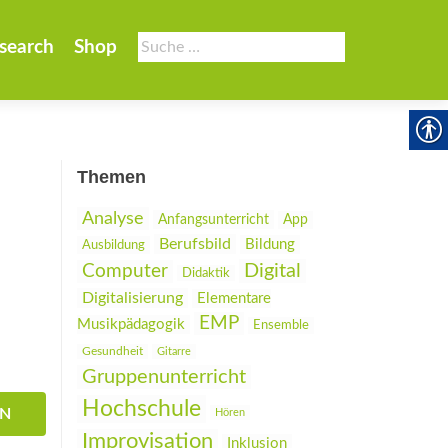
Suche
search
Shop
nach:
Themen
Analyse
Anfangsunterricht
App
Berufsbild
Bildung
Ausbildung
Digital
Computer
Didaktik
Digitalisierung
Elementare
EMP
Musikpädagogik
Ensemble
Gesundheit
Gitarre
Gruppenunterricht
Hochschule
EN
Hören
Improvisation
Inklusion