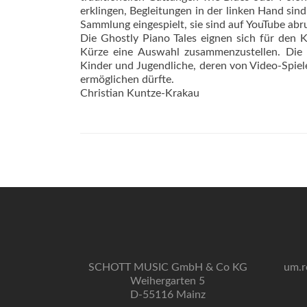
erklingen, Begleitungen in der linken Hand sin
Sammlung eingespielt, sie sind auf YouTube abr
Die Ghostly Piano Tales eignen sich für den K
Kürze eine Auswahl zusammenzustellen. Die W
Kinder und Jugendliche, deren von Video-Spie
ermöglichen dürfte.
Christian Kuntze-Krakau
SCHOTT MUSIC GmbH & Co KG
um.r
Weihergarten 5
D-55116 Mainz