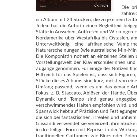
Die br
zahlrei
ein Album mit 24 Stücken, die zu je einem Dritte
Jedem hat die Autorin einen Begleittext beige
Stätte in Aussehen, Auftreten und Wirkungen c
Nordamerika über Westafrika bis Ostasien, am 
Unterweltkönig, eine afrikanische Vampir
Naturerscheinungen (wie australische Min-Min-L
Die Komponistin notiert an einzelnen Stelle
Vorstellungswelt der Klavierschülerinnen und
Zugänge genommen. Für einige der Notizen find
Hilfreich für das Spielen ist, dass sich Figuren
Stücke dieses Albums sind kurz, meist von eine
Umfang passend, wenn es um das genaue Arbe
Fokus, z. B. Staccato, Ablösen der Hände, Übe
Dynamik und Tempo sind genau angegeben,
verschwimmendes Halten empfohlen wird, und 
Spanswick hebt auf Präzision und Festlegunge
die sich bei fantastischen, irrealen und unhe
Glissandi verwendet sie vereinzelt, ihre Stücke 
in dreiteiliger Form mit Reprise, in der Wirkung
traditionellen Gattungen wie Blues oder Polo