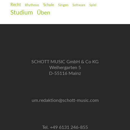
Recht
Schule
Rhythmus
Singen
Software
Spiel
Studium
Üben
SCHOTT MUSIC GmbH & Co KG
Weihergarten 5
D-55116 Mainz
um.redaktion@schott-music.com
Tel. +49 6131 246-855