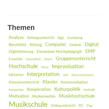
Themen
Analyse
Anfangsunterricht
App
Ausbildung
Digital
Computer
Berufsbild
Bildung
Didaktik
EMP
Digitalisierung
Elementare Musikpädagogik
Gruppenunterricht
Ensemble
Gesundheit
Gitarre
Hochschule
Improvisation
Hören
Interpretation
Inklusion
JeKi
Klassenmusizieren
Klavier
Klassenunterricht
Kommunikation
Kulturpolitik
Kooperation
Komposition
Methodik
Musikhochschule
Motivation
Musikermedizin
Musikschule
PC
Onlineunterricht
Pop