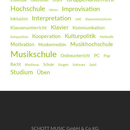
Ensemble
Gesundheit
Gitarre
Hochschule
Improvisation
Hören
Interpretation
Inklusion
JeKi
Klassenmusizieren
Klavier
Klassenunterricht
Kommunikation
Kulturpolitik
Kooperation
Komposition
Methodik
Musikhochschule
Motivation
Musikermedizin
Musikschule
PC
Onlineunterricht
Pop
Recht
Schule
Rhythmus
Singen
Software
Spiel
Studium
Üben
SCHOTT MUSIC GmbH & Co KG