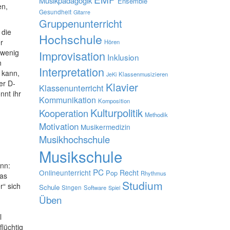
Musikpädagogik
Ensemble
en,
Gesundheit
Gitarre
Gruppenunterricht
 die
Hochschule
r
Hören
 wenig
Improvisation
Inklusion
n
Interpretation
 kann,
Klassenmusizieren
JeKi
er D-
Klavier
Klassenunterricht
nnt ihr
Kommunikation
Komposition
Kulturpolitik
Kooperation
Methodik
Motivation
Musikermedizin
Musikhochschule
Musikschule
inn:
PC
Onlineunterricht
Recht
Pop
Rhythmus
das
Studium
r“ sich
Schule
Singen
Software
Spiel
Üben
l
flüchtig