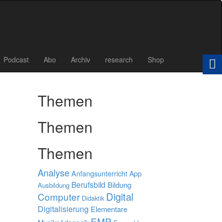
Podcast
Abo
Archiv
research
Shop
Themen
Themen
Themen
Analyse
Anfangsunterricht
App
Berufsbild
Bildung
Ausbildung
Digital
Computer
Didaktik
Digitalisierung
Elementare
EMP