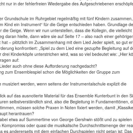
ht nur in der ­fehlerfreien Wiedergabe des Aufgeschrie­benen erschöpf
einer Grundschule im Ruhrgebiet regelmäßig mit fünf Kindern zusammen,
m Kind ein Instrument“ für die Geige entschieden haben. Grundlage de
 die Geige. Wenn wir nun unterstellen, dass die Kollegin, die vielleicht
g daran hielte, dann wäre sie auf Seite 17 – also nach einer gehörige
ht hat – plötzlich im Zusammenhang mit dem Lied Jeder spielt, so gut er
erung konfrontiert: „Spiel zu dem Lied eine gezupfte Begleitung auf d
drei Kinderköpfe unterstrichen wird, was so viel bedeutet wie: „Hier kö
ragen auf:
 Lieder auch ohne diese Aufforderung nachgedacht?
rung zum Ensemblespiel schon die Möglichkeiten der Gruppe zum
 musiziert werden, wenn seitens der Instrumentalschule explizit die
ick auf das ausnotierte Material für das Ensemble Kunterbunt in den S
turen selbstverständlich sind, also die Begleitung in Fundamenttönen, 
immen, müssen solche Praxen in Noten fixiert werden, damit „Klassike
haupt herantrauen?
 dabei etwa auf Summertime von George Gershwin stößt und zu spielen
nen Kompromiss oder quasi die musikalische Durchschnittsmenge der rea
 es andererseits mit dem ein­fachen Durchspielen nicht getan ist: Das 