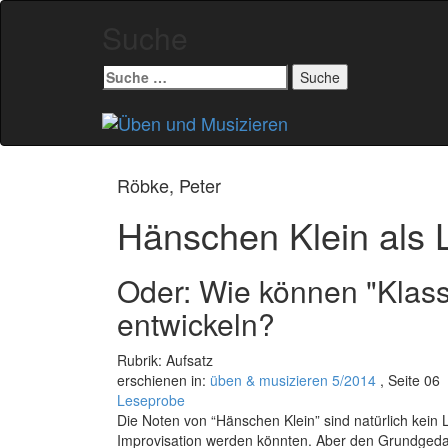
Suche
Suche
nach:
Zum
Inhalt
springen
Röbke, Peter
Hänschen Klein als 
Oder: Wie können "Klass
entwickeln?
Rubrik: Aufsatz
erschienen in:
üben & musizieren 5/2014
, Seite 06
Leseprobe
Die Noten von “Hänschen Klein” sind ­natürlich kein
Improvisation werden könnten. Aber den Grund­geda