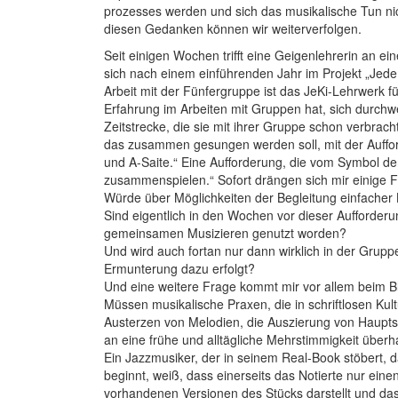
prozesses werden und sich das musikalische Tun nic
diesen Gedanken können wir ­weiterverfolgen.
Seit einigen Wochen trifft eine Geigenlehrerin an 
sich nach einem einführenden Jahr im Projekt „Jede
Arbeit mit der Fünfergruppe ist das JeKi-Lehrwerk für
Erfahrung im Arbeiten mit Gruppen hat, sich durchwe
Zeitstrecke, die sie mit ihrer Gruppe schon verbrac
das zusammen gesungen werden soll, mit der Aufford
und A-Saite.“ Eine Aufforderung, die vom Symbol der 
zusammenspielen.“ Sofort drängen sich mir einige F
Würde über Möglichkeiten der Begleitung einfacher
Sind eigentlich in den Wochen vor dieser Aufforde
gemeinsamen Musizieren genutzt worden?
Und wird auch fortan nur dann wirklich in der Gruppe
Ermunterung dazu erfolgt?
Und eine weitere Frage kommt mir vor allem beim Bl
Müssen musikalische Praxen, die in schriftlosen Kul
Austerzen von Melodien, die Auszierung von Hauptst
an eine frühe und alltägliche Mehrstimmigkeit über
Ein Jazzmusiker, der in seinem Real-Book stöbert,
beginnt, weiß, dass einerseits das Notierte nur ei
vorhandenen Versionen des Stücks darstellt und dass