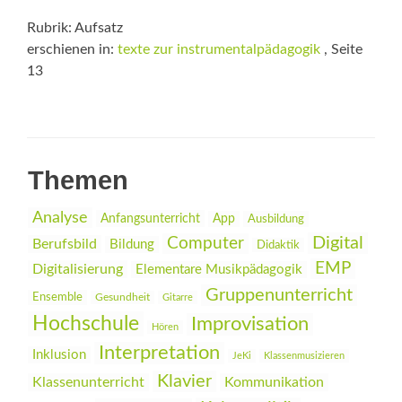
Rubrik: Aufsatz
erschienen in:
texte zur instrumentalpädagogik
, Seite
13
Themen
Analyse
Anfangsunterricht
App
Ausbildung
Digital
Computer
Berufsbild
Bildung
Didaktik
EMP
Digitalisierung
Elementare Musikpädagogik
Gruppenunterricht
Ensemble
Gesundheit
Gitarre
Hochschule
Improvisation
Hören
Interpretation
Inklusion
JeKi
Klassenmusizieren
Klavier
Klassenunterricht
Kommunikation