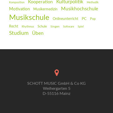
Kulturpolitik
Kooperation
Komposition
Methodik
Musikhochschule
Motivation
Musikermedizin
Musikschule
PC
Onlineunterricht
Pop
Recht
Schule
Rhythmus
Singen
Software
Spiel
Studium
Üben
SCHOTT MUSIC GmbH & Co KG
Weihergarten 5
D-55116 Mainz