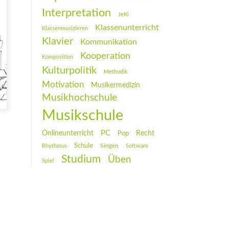
Interpretation
JeKi
Klassenunterricht
Klassenmusizieren
Klavier
Kommunikation
Kooperation
Komposition
Kulturpolitik
Methodik
Motivation
Musikermedizin
Musikhochschule
Musikschule
PC
Onlineunterricht
Recht
Pop
Schule
Rhythmus
Singen
Software
Studium
Üben
Spiel