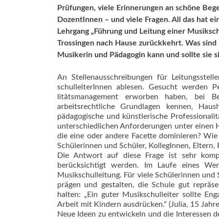
Prüfungen, viele Erinnerungen an schöne Beg
DozentInnen – und viele Fragen. All das hat e
Lehrgang „Führung und Leitung einer Musiksc
Trossingen nach Hause zurückkehrt. Was sind Fä
Musikerin und Pädagogin kann und sollte sie 
An Stellenausschreibungen für Leitungsstel
schulleiterInnen ab­lesen. Gesucht werden 
litätsmanagement erworben haben, bei Beg
arbeitsrechtliche Grundlagen kennen, Haus
pädagogische und künstlerische Professionali
unterschiedlichen Anforderungen unter einen 
die eine oder andere Facette dominieren? Wie 
Schülerinnen und Schüler, KollegInnen, Eltern, P
Die Antwort auf diese Frage ist sehr komp
berücksichtigt werden. Im Laufe eines Wer
Musikschulleitung. Für viele Schülerinnen und S
prägen und gestalten, die Schule gut repräs
halten: „Ein guter Musikschulleiter sollte E
Arbeit mit Kindern ausdrücken.“ (Julia, 15 Ja
Neue Ideen zu entwickeln und die Interessen der