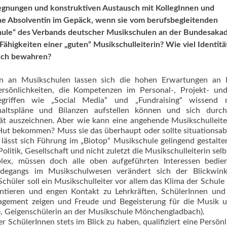
egnungen und konstruk­tiven Austausch mit KollegInnen und
ine Absol­ventin im Gepäck, wenn sie vom berufsbegleitenden
hule“ des Verbands deutscher Musikschulen an der Bundes­aka
hig­keiten einer „guten“ Musikschul­leiterin? Wie viel Identität
sich bewahren?
len an Musikschulen lassen sich die hohen Erwartungen an 
Persönlichkeiten, die Kompetenzen im Personal-, Projekt- un
riffen wie „Social Media“ und „Fund­raising“ wissend n
haltspläne und Bilanzen aufstellen können und sich durch
tät auszeichnen. Aber wie kann eine angehende Musikschulleite
Hut bekommen? Muss sie das überhaupt oder sollte situa­tionsa
lässt sich Führung im „Biotop“ Musikschule gelingend gestalte
olitik, Gesellschaft und nicht zuletzt die Musikschulleiterin selb
lex, müssen doch alle oben aufgeführten Interessen bedie
degangs im Mu­sikschul­wesen verändert sich der Blickwink
chüler soll ein Musikschulleiter vor allem das Klima der Schule 
entieren und engen Kontakt zu Lehrkräften, SchülerInnen und
ngagement zeigen und Freude und Begeisterung für die Musik 
hre, Geigenschülerin an der Musikschule Mönchengladbach).
 Schüle­rInnen stets im Blick zu haben, qualifiziert eine Persönl