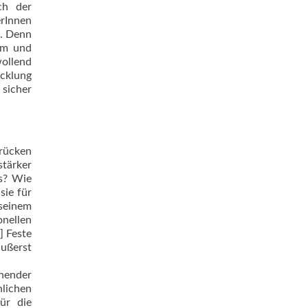
ch der
erInnen
n. Denn
am und
wollend
cklung
 sicher
 rücken
stärker
us? Wie
sie für
 seinem
nellen
] Feste
äußerst
nnender
lichen
ür die