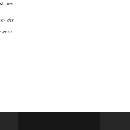
st hier
ern der
l/wozu-