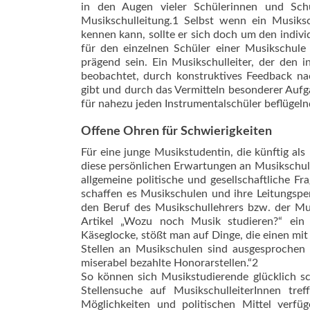
in den Augen vieler Schülerinnen und Sch
Musikschulleitung.1 Selbst wenn ein Musiksc
kennen kann, sollte er sich doch um den indiv
für den einzelnen Schüler einer Musikschul
prägend sein. Ein Musikschulleiter, der den
beobachtet, durch konstruktives Feedback n
gibt und durch das Vermitteln besonderer Aufga
für nahezu jeden Instrumentalschüler beflüge
Offene Ohren für Schwierigkeiten
Für eine junge Musikstudentin, die künftig al
diese persönlichen Erwartungen an Musikschullei
allgemeine politische und gesellschaft­liche
schaffen es Musikschulen und ihre Leitungsper
den Beruf des Musikschullehrers bzw. der Mus
Artikel „Wozu noch Musik studieren?“ ein d
Käseglocke, stößt man auf Dinge, die einen mit 
Stellen an Musikschulen sind ausgesprochen 
miserabel bezahlte Honorarstellen.“2
So können sich Musikstudierende glücklich s
Stellensuche auf MusikschulleiterInnen tre
Möglichkeiten und politischen Mittel verf