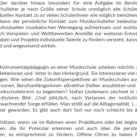
üler darüber hinaus besonders für eine Aufgabe im Berei
hulleiter je nach Größe seiner Schule unmöglich alle Schül
iduellen Kontakt zu so vielen SchülerInnen wie möglich bemühe
e kann der persönliche Kontakt zum Musikschulleiter bedeuts
 individuellen musikalischen Werdegang aufmerksam und wohl
ach Vorspielen und Wettbewerben Anstöße zur weiteren Entwi
ben und Projekte individuelle Talente zu fördern versteht, kann
lnd und wegweisend wirken.
s Instrumen­talpädagogin an einer Musikschule arbeiten möchte,
terinnen und -leiter in den Hintergrund. Sie interessieren viel 
 Fragen: Wie sehen die Zukunftsperspektiven an Musikschulen a
sonen, BerufsanfängerInnen attraktive Stellen anzubieten und 
ikschullehrerin zu begeistern? Stefan Lindemann zeichnet in
üsteres Bild: „Und plötzlich, nach Verlassen der institutio
wachsender Sorge erfüllen. Man stößt auf die Alltagsrealität. […
rar geworden. Es gibt auch dort fast nur noch schlecht bis 
chätzen, wenn sie im Rahmen eines Praktikums oder bei begi
ffen, die ihr Potenzial erkennen und auch über die persön­
ügen, es entsprechend zu fördern. Offene Ohren zu haben f