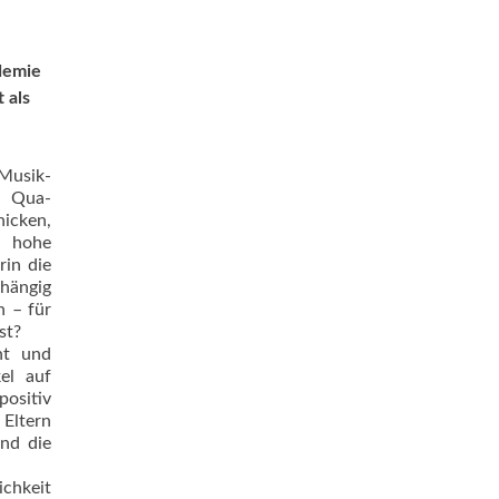
demie
 als
Musik­
d Qua­
icken,
 ­hohe
rin die
bhängig
n – für
st?
nt und
el auf
positiv
 Eltern
und die
ichkeit