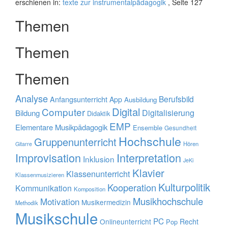
erschienen in:
texte zur instrumentalpädagogik
, Seite 127
Themen
Themen
Themen
Analyse
Berufsbild
Anfangsunterricht
App
Ausbildung
Digital
Computer
Digitalisierung
Bildung
Didaktik
EMP
Elementare Musikpädagogik
Ensemble
Gesundheit
Hochschule
Gruppenunterricht
Hören
Gitarre
Improvisation
Interpretation
Inklusion
JeKi
Klavier
Klassenunterricht
Klassenmusizieren
Kulturpolitik
Kooperation
Kommunikation
Komposition
Musikhochschule
Motivation
Musikermedizin
Methodik
Musikschule
PC
Onlineunterricht
Recht
Pop