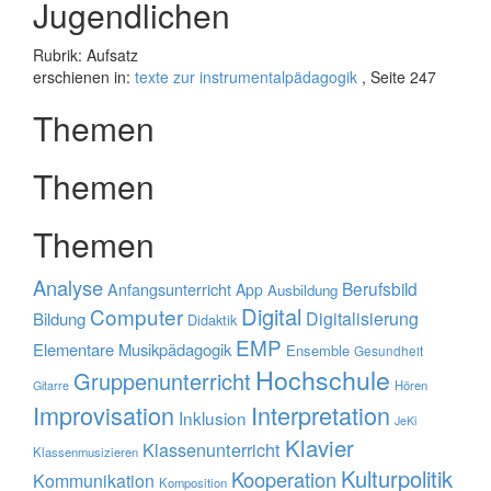
Jugendlichen
Rubrik: Aufsatz
erschienen in:
texte zur instrumentalpädagogik
, Seite 247
Themen
Themen
Themen
Analyse
Berufsbild
Anfangsunterricht
App
Ausbildung
Digital
Computer
Digitalisierung
Bildung
Didaktik
EMP
Elementare Musikpädagogik
Ensemble
Gesundheit
Hochschule
Gruppenunterricht
Hören
Gitarre
Improvisation
Interpretation
Inklusion
JeKi
Klavier
Klassenunterricht
Klassenmusizieren
Kulturpolitik
Kooperation
Kommunikation
Komposition