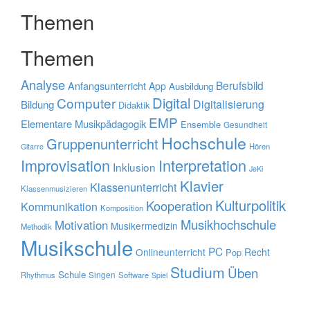
Themen
Themen
Analyse
Berufsbild
Anfangsunterricht
App
Ausbildung
Digital
Computer
Digitalisierung
Bildung
Didaktik
EMP
Elementare Musikpädagogik
Ensemble
Gesundheit
Hochschule
Gruppenunterricht
Hören
Gitarre
Improvisation
Interpretation
Inklusion
JeKi
Klavier
Klassenunterricht
Klassenmusizieren
Kulturpolitik
Kooperation
Kommunikation
Komposition
Musikhochschule
Motivation
Musikermedizin
Methodik
Musikschule
PC
Onlineunterricht
Recht
Pop
Studium
Üben
Schule
Rhythmus
Singen
Software
Spiel