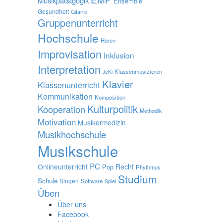
Musikpädagogik
Ensemble
Gesundheit
Gitarre
Gruppenunterricht
Hochschule
Hören
Improvisation
Inklusion
Interpretation
Klassenmusizieren
JeKi
Klavier
Klassenunterricht
Kommunikation
Komposition
Kulturpolitik
Kooperation
Methodik
Motivation
Musikermedizin
Musikhochschule
Musikschule
PC
Onlineunterricht
Recht
Pop
Rhythmus
Studium
Schule
Singen
Software
Spiel
Üben
Über uns
Facebook