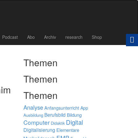
Podcast
Abo
Archiv
research
Shop
Themen
Themen
him
Themen
Analyse
Anfangsunterricht
App
Berufsbild
Bildung
Ausbildung
Digital
Computer
Didaktik
Digitalisierung
Elementare
EMP