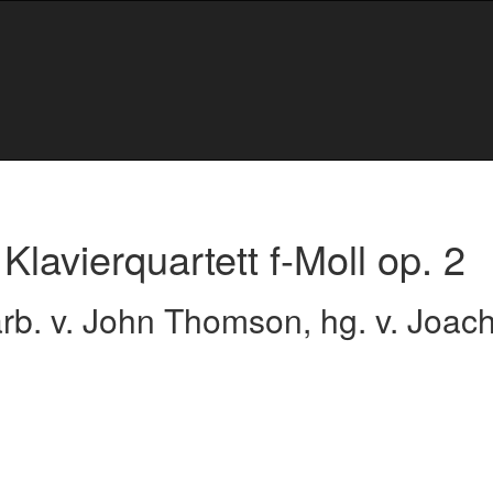
lavierquartett f-Moll op. 2
earb. v. John Thomson, hg. v. Joac