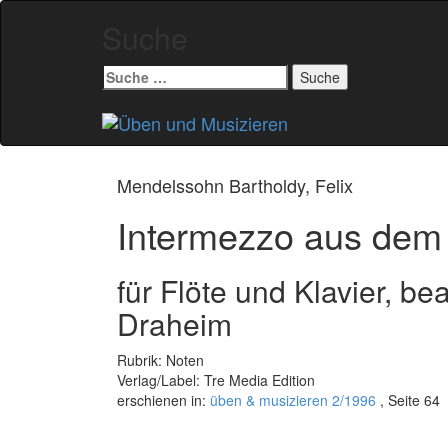
Suche
Suche
nach:
Zum
Inhalt
springen
Mendelssohn Bartholdy, Felix
Intermezzo aus dem K
für Flöte und Klavier, b
Draheim
Rubrik: Noten
Verlag/Label: Tre Media Edition
erschienen in:
üben & musizieren 2/1996
, Seite 64