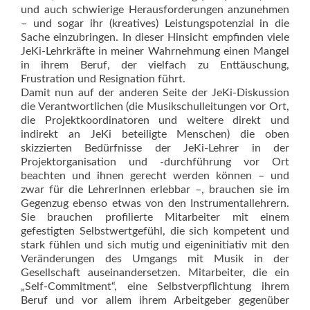
und auch schwierige Herausforderungen anzunehmen
– und sogar ihr (kreatives) Leistungspoten­zial in die
Sache einzubringen. In dieser Hinsicht empfinden viele
JeKi-Lehrkräfte in meiner Wahrnehmung einen Mangel
in ihrem Beruf, der vielfach zu Enttäuschung,
Frustration und Resignation führt.
Damit nun auf der anderen Seite der JeKi-Diskussion
die Verantwortlichen (die Musikschulleitungen vor Ort,
die Projektkoordinatoren und weitere direkt und
indirekt an JeKi beteiligte Menschen) die oben
skizzierten Bedürfnisse der JeKi-Lehrer in der
Projektorganisation und -durchführung vor Ort
beachten und ihnen gerecht werden können – und
zwar für die LehrerInnen erlebbar –, brauchen sie im
Gegenzug ebenso etwas von den Instrumentallehrern.
Sie brauchen profilierte Mitarbeiter mit einem
gefestigten Selbstwertgefühl, die sich kompetent und
stark fühlen und sich mutig und eigeninitiativ mit den
Veränderungen des Umgangs mit Musik in der
Gesellschaft auseinandersetzen. Mitarbeiter, die ein
„Self-Commitment“, eine Selbstverpflichtung ihrem
Beruf und vor allem ihrem Arbeitgeber gegenüber