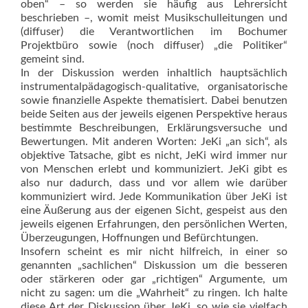
oben“ – so werden sie häufig aus Lehrersicht
beschrieben –, womit meist Musikschulleitungen und
(diffuser) die Verantwortlichen im Bochumer
Projektbüro sowie (noch diffuser) „die Politiker“
gemeint sind.
In der Diskussion werden inhaltlich hauptsächlich
instrumentalpädagogisch-qualitative, organisatorische
sowie finanzielle Aspekte thematisiert. Dabei benutzen
beide Seiten aus der jeweils eigenen Perspektive heraus
bestimmte Beschreibungen, Erklärungsversuche und
Bewertungen. Mit anderen Worten: JeKi „an sich“, als
objektive Tatsache, gibt es nicht, JeKi wird immer nur
von Menschen erlebt und kommuniziert. JeKi gibt es
also nur dadurch, dass und vor allem wie darüber
kommuniziert wird. Jede Kommunikation über JeKi ist
eine Äußerung aus der eigenen Sicht, gespeist aus den
jeweils eigenen Erfahrungen, den persönlichen Werten,
Überzeugungen, Hoffnungen und Befürchtungen.
Insofern scheint es mir nicht hilfreich, in einer so
genannten „sachlichen“ Diskussion um die besseren
oder stärkeren oder gar „richtigen“ Argumente, um
nicht zu sagen: um die „Wahrheit“ zu ringen. Ich halte
diese Art der Diskussion über JeKi, so wie sie vielfach