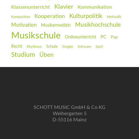
Klavier
Klassenunterricht
Kommunikation
Kulturpolitik
Kooperation
Komposition
Methodik
Musikhochschule
Motivation
Musikermedizin
Musikschule
PC
Onlineunterricht
Pop
Recht
Schule
Rhythmus
Singen
Software
Spiel
Studium
Üben
SCHOTT MUSIC GmbH & Co KG
Weihergarten 5
D-55116 Mainz