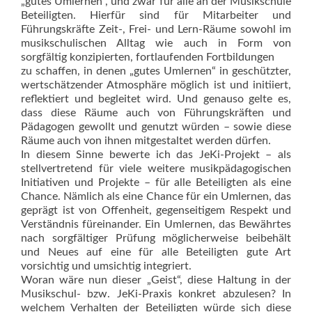
„gutes Umlernen“, und zwar für alle an der Musikschule
Beteiligten. Hierfür sind für Mitarbeiter und
Führungskräfte Zeit-, Frei- und Lern-Räume sowohl im
musikschulischen Alltag wie auch in Form von
sorgfältig konzipierten, fortlaufenden Fortbildungen
zu schaffen, in denen „gutes Umlernen“ in geschützter,
wertschätzender Atmosphäre möglich ist und initiiert,
reflektiert und begleitet wird. Und genauso gelte es,
dass diese Räume auch von Führungskräften und
Pädagogen gewollt und genutzt würden – sowie diese
Räume auch von ihnen mitgestaltet werden dürfen.
In diesem Sinne bewerte ich das JeKi-Projekt – als
stellvertretend für viele weitere musikpädagogischen
Initiativen und Projekte – für alle Beteiligten als eine
Chance. Nämlich als eine Chance für ein Umlernen, das
geprägt ist von Offenheit, gegenseitigem Respekt und
Verständnis füreinander. Ein Umlernen, das Bewährtes
nach sorgfältiger Prüfung möglicherweise beibehält
und Neues auf eine für alle Beteiligten gute Art
vorsichtig und umsichtig integriert.
Woran wäre nun dieser „Geist“, diese Haltung in der
Musikschul- bzw. JeKi-Praxis konkret abzulesen? In
welchem Verhalten der Beteiligten würde sich diese