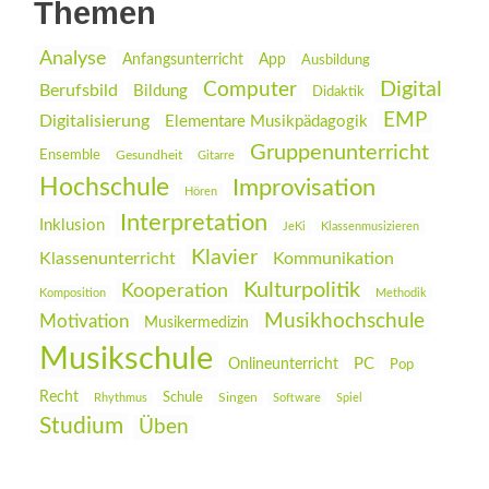
Themen
Analyse
Anfangsunterricht
App
Ausbildung
Digital
Computer
Berufsbild
Bildung
Didaktik
EMP
Digitalisierung
Elementare Musikpädagogik
Gruppenunterricht
Ensemble
Gesundheit
Gitarre
Hochschule
Improvisation
Hören
Interpretation
Inklusion
JeKi
Klassenmusizieren
Klavier
Klassenunterricht
Kommunikation
Kulturpolitik
Kooperation
Komposition
Methodik
Musikhochschule
Motivation
Musikermedizin
Musikschule
PC
Onlineunterricht
Pop
Recht
Schule
Rhythmus
Singen
Software
Spiel
Studium
Üben