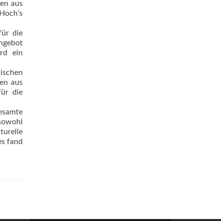
nen aus
Hoch’s
ür die
Angebot
rd ein
wischen
nen aus
für die
gesamte
 sowohl
turelle
es fand