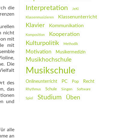
Interpretation
rch die
JeKi
Grenzen
Klassenunterricht
Klassenmusizieren
Klavier
Kommunikation
urellen
h nicht
Kooperation
Komposition
ion mit
Kulturpolitik
Methodik
le mit
nsemble
Motivation
Musikermedizin
ioline,
Musikhochschule
he. Die
Musikschule
ielfalt
PC
Onlineunterricht
Recht
Pop
Ort des
en, das
Schule
Rhythmus
Singen
Software
itionen
Studium
Üben
Spiel
en und
ür alle
ahme an