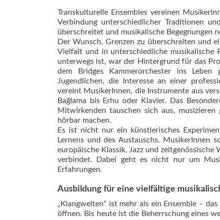
Transkulturelle Ensembles vereinen Musikeri
Verbindung unterschiedlicher Traditionen un
überschreitet und musikalische Begegnungen ne
Der Wunsch, Grenzen zu überschreiten und ein
Vielfalt und in unterschiedliche musikalisch
unterwegs ist, war der Hintergrund für das Pro
dem Bridges Kammerorchester ins Leben ge
Jugendlichen, die Interesse an einer profes
vereint MusikerInnen, die Instrumente aus vers
Bağlama bis Erhu oder Klavier. Das Besonder
Mitwirkenden tauschen sich aus, musizieren 
hörbar machen.
Es ist nicht nur ein künstlerisches Experime
Lernens und des Austauschs. MusikerInnen so
europäische Klassik, Jazz und zeitgenössische 
verbindet. Dabei geht es nicht nur um Mus
Erfahrungen.
Ausbildung für eine vielfältige musikalis
„Klangwelten“ ist mehr als ein Ensemble – das 
öffnen. Bis heute ist die Beherrschung eines w