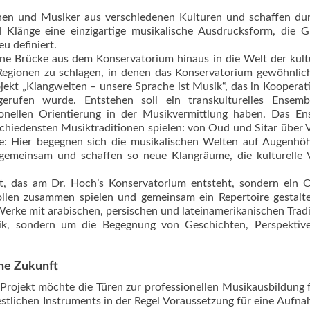
nnen und Musiker aus verschiedenen Kulturen und schaffen du
d Klänge eine einzigartige musikalische Ausdrucksform, die 
u definiert.
e Brücke aus dem Konservatorium hinaus in die Welt der kult
e Regionen zu schlagen, in denen das Konservatorium gewöhnlic
jekt „Klangwelten – unsere Sprache ist Musik“, das in Kooperat
rufen wurde. Entstehen soll ein transkulturelles Ensemb
sionellen Orientierung in der Musikvermittlung haben. Das E
chiedensten Musiktraditionen spielen: von Oud und Sitar über V
e: Hier begegnen sich die musikalischen Welten auf Augenhö
gemeinsam und schaffen so neue Klangräume, die kulturelle V
nt, das am Dr. Hoch’s Konservatorium entsteht, sondern ein 
llen zusammen spielen und gemeinsam ein Repertoire gestalt
Werke mit arabischen, persischen und lateinamerikanischen Trad
ik, sondern um die Begegnung von Geschichten, Perspektiv
che Zukunft
Projekt möchte die Türen zur professionellen Musikausbildung f
estlichen Instruments in der Regel Voraussetzung für eine Aufn