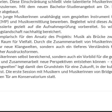
en. Diese Einschränkung schließt viele talentierte MusikerIn
umzulernen. Mit dem neuen Bachelor-Studienangebot am Dr. 
e abgebaut.
junge MusikerInnen unabhängig vom gespielten Instrument f
EMP) und Musikvermittlung bewerben. Begleitet wird dieses 
sierte gezielt auf die Aufnahmeprüfung vorbereitet. So wi
ngslandschaft nachhaltig bereichert.
emplarisch für den Ansatz des Projekts: Musik als Brücke z
ls Raum für Vielfalt. Durch die Zusammenarbeit von MusikerIn
ur neue Klangwelten, sondern auch ein tieferes Verständnis 
cher Ausdrucksformen.
ikerInnen selbst bereichernd, sondern auch ein Vorbild für die 
ion und Zusammenarbeit neue Perspektiven entstehen können –
ngwelten“ legt damit den Grundstein für eine Zukunft, in der kul
 ist. Die erste Session mit Musikern und Musikerinnen von Bridg
en Tür am Konservatorium statt.