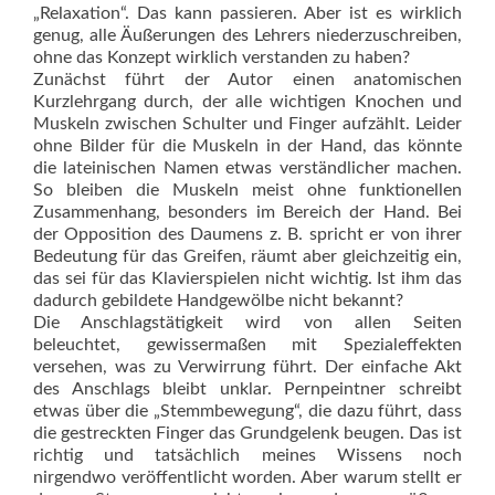
„Relaxation“. Das kann passieren. Aber ist es wirklich
genug, alle Äußerungen des Lehrers niederzuschreiben,
ohne das Konzept wirklich verstanden zu haben?
Zunächst führt der Autor ei­nen anatomischen
Kurzlehrgang durch, der alle wichtigen Knochen und
Muskeln zwischen Schulter und Finger aufzählt. Leider
ohne Bilder für die Muskeln in der Hand, das könnte
die lateinischen Namen etwas verständlicher machen.
So bleiben die Muskeln meist ohne funktionellen
Zusammenhang, besonders im Bereich der Hand. Bei
der Opposition des Daumens z. B. spricht er von ihrer
Bedeutung für das Greifen, räumt aber gleichzeitig ein,
das sei für das Klavierspielen nicht wichtig. Ist ihm das
dadurch gebildete Hand­gewölbe nicht bekannt?
Die Anschlagstätigkeit wird von allen Seiten
beleuchtet, gewissermaßen mit Spezialeffekten
versehen, was zu Verwirrung führt. Der einfache Akt
des Anschlags bleibt unklar. Pernpeintner schreibt
etwas über die „Stemmbewegung“, die dazu führt, dass
die gestreckten Finger das Grundgelenk beugen. Das ist
richtig und tatsächlich meines Wissens noch
nirgendwo veröffentlicht worden. Aber wa­rum stellt er