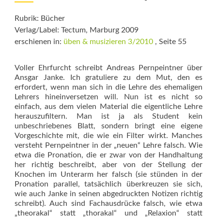
Rubrik: Bücher
Verlag/Label: Tectum, Marburg 2009
erschienen in:
üben & musizieren 3/2010
, Seite 55
Voller Ehrfurcht schreibt Andreas Pernpeintner über
Ansgar Janke. Ich gratuliere zu dem Mut, den es
erfordert, wenn man sich in die Lehre des ehemaligen
Lehrers hineinversetzen will. Nun ist es nicht so
einfach, aus dem vielen Material die eigentliche Lehre
herauszufiltern. Man ist ja als Student kein
unbeschriebenes Blatt, sondern bringt eine eigene
Vorgeschichte mit, die wie ein Filter wirkt. Manches
versteht Pernpeintner in der „neuen“ Leh­re falsch. Wie
etwa die Pronation, die er zwar von der Handhaltung
her richtig beschreibt, aber von der Stellung der
Knochen im Unterarm her falsch (sie stünden in der
Pronation parallel, tatsächlich überkreuzen sie sich,
wie auch Janke in seinen abgedruckten Notizen richtig
schreibt). Auch sind Fachausdrücke falsch, wie etwa
„theorakal“ statt „thorakal“ und „Relaxion“ statt