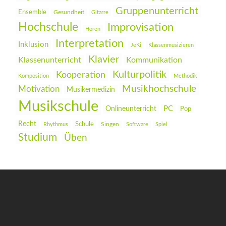
Gruppenunterricht
Ensemble
Gesundheit
Gitarre
Hochschule
Improvisation
Hören
Interpretation
Inklusion
JeKi
Klassenmusizieren
Klavier
Klassenunterricht
Kommunikation
Kulturpolitik
Kooperation
Komposition
Methodik
Musikhochschule
Motivation
Musikermedizin
Musikschule
PC
Onlineunterricht
Pop
Recht
Schule
Rhythmus
Singen
Software
Spiel
Studium
Üben