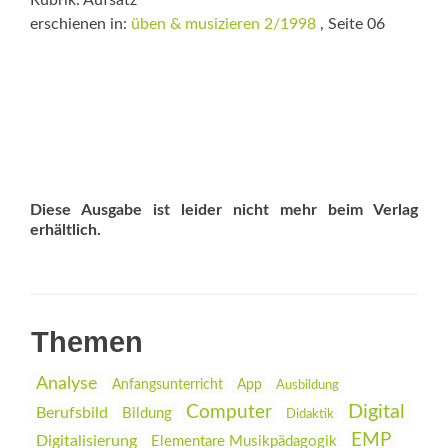
Rubrik: Aufsatz
erschienen in:
üben & musizieren 2/1998
, Seite 06
Diese Ausgabe ist leider nicht mehr beim Verlag
erhältlich.
Themen
Analyse
Anfangsunterricht
App
Ausbildung
Digital
Computer
Berufsbild
Bildung
Didaktik
EMP
Digitalisierung
Elementare Musikpädagogik