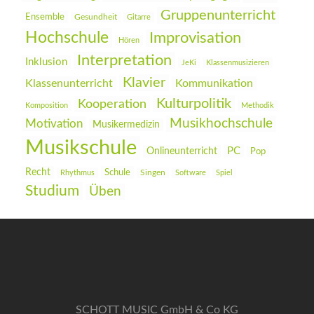
Gruppenunterricht
Ensemble
Gesundheit
Gitarre
Hochschule
Improvisation
Hören
Interpretation
Inklusion
JeKi
Klassenmusizieren
Klavier
Klassenunterricht
Kommunikation
Kulturpolitik
Kooperation
Komposition
Methodik
Musikhochschule
Motivation
Musikermedizin
Musikschule
PC
Onlineunterricht
Pop
Recht
Schule
Rhythmus
Singen
Software
Spiel
Studium
Üben
SCHOTT MUSIC GmbH & Co KG