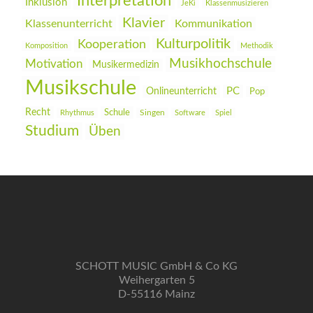
Interpretation
Inklusion
JeKi
Klassenmusizieren
Klavier
Klassenunterricht
Kommunikation
Kulturpolitik
Kooperation
Komposition
Methodik
Musikhochschule
Motivation
Musikermedizin
Musikschule
PC
Onlineunterricht
Pop
Recht
Schule
Rhythmus
Singen
Software
Spiel
Studium
Üben
SCHOTT MUSIC GmbH & Co KG
Weihergarten 5
D-55116 Mainz