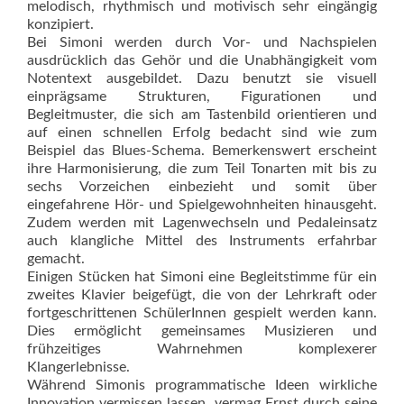
melodisch, rhythmisch und motivisch sehr eingängig
konzipiert.
Bei Simoni werden durch Vor- und Nachspielen
ausdrücklich das Gehör und die Unabhängigkeit vom
Notentext ausgebildet. Dazu benutzt sie visuell
einprägsame Strukturen, Figurationen und
Begleitmuster, die sich am Tastenbild orientieren und
auf einen schnellen Erfolg bedacht sind wie zum
Beispiel das Blues-Schema. Bemerkenswert erscheint
ihre Harmonisierung, die zum Teil Tonarten mit bis zu
sechs Vorzeichen einbezieht und somit über
eingefahrene Hör- und Spielgewohnheiten hinausgeht.
Zudem werden mit Lagenwechseln und Pedaleinsatz
auch klangliche Mittel des Instruments erfahrbar
gemacht.
Einigen Stücken hat Simoni eine Begleitstimme für ein
zweites Klavier beigefügt, die von der Lehrkraft oder
fortgeschrittenen SchülerInnen gespielt werden kann.
Dies ermöglicht gemeinsames Musizieren und
frühzeitiges Wahrnehmen komplexerer
Klangerlebnisse.
Während Simonis programmatische Ideen wirkliche
Innovation vermissen lassen, vermag Ernst durch seine