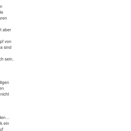
en
le
aren
e
t aber
pf von
Da sind
ch sein,
digen
en
nicht
rden…
k ein
uf