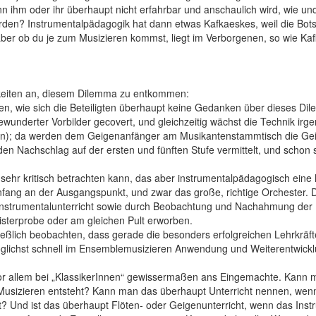
nn ihm oder ihr überhaupt nicht erfahrbar und anschaulich wird, wie un
rden? Instrumentalpädagogik hat dann etwas Kafkaeskes, weil die Bots
, aber ob du je zum Musizieren kommst, liegt im Verborgenen, so wie Ka
keiten an, diesem Dilemma zu ent­kommen:
nen, wie sich die Beteiligten überhaupt keine Gedanken über dieses Di
nderter Vorbilder gecovert, und gleichzeitig wächst die Technik irg
men); da werden dem Geigenanfänger am Musikantenstammtisch die Ge
en Nachschlag auf der ersten und fünften Stufe vermittelt, und schon s
t sehr kritisch betrachten kann, das aber instrumentalpädagogisch eine 
nfang an der Ausgangspunkt, und zwar das große, richtige Orchester. Di
 Instrumentalunterricht sowie durch Beobachtung und Nachahmung der
gisterprobe oder am gleichen Pult erworben.
ließlich beobachten, dass gerade die beson­ders erfolgreichen Lehrkräft
öglichst schnell im Ensemble­musizieren Anwendung und Weiterentwick
or allem bei „KlassikerInnen“ gewissermaßen ans Eingemachte. Kann 
usizieren entsteht? Kann man das überhaupt Unterricht nennen, wenn
rt? Und ist das überhaupt Flöten- oder Geigenunterricht, wenn das Ins