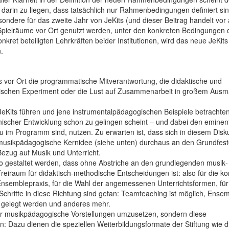
darin zu liegen, dass tatsächlich nur Rahmenbedingungen definiert si
ondere für das zweite Jahr von JeKits (und dieser Beitrag handelt vor 
pielräume vor Ort genutzt werden, unter den konkreten Bedingungen 
ret beteiligten Lehrkräften beider Institutionen, wird das neue JeKits
.
vor Ort die programmatische Mitverantwortung, die didaktische und
alischen Experiment oder die Lust auf Zusammenarbeit in großem Aus
JeKits führen und jene instrumentalpädagogischen Beispiele betrachten
nischer Entwicklung schon zu gelingen scheint – und dabei den eminen
u im Programm sind, nutzen. Zu erwarten ist, dass sich in diesem Disk
ie musikpädagogische Kernidee (siehe unten) durchaus an den Grundfes
ezug auf Musik und Unterricht.
so gestaltet werden, dass ohne Abstriche an den grundlegenden musik­
iraum für didaktisch-methodische Entscheidungen ist: also für die ko
n Ensemblepraxis, für die Wahl der angemessenen Unterrichtsformen, für
 Schritte in diese Richtung sind getan: Teamteaching ist möglich, Ense
n gelegt werden und anderes mehr.
nur musikpädagogische Vorstellungen umzusetzen, sondern diese
: Dazu dienen die speziellen Weiterbildungsformate der Stiftung wie d