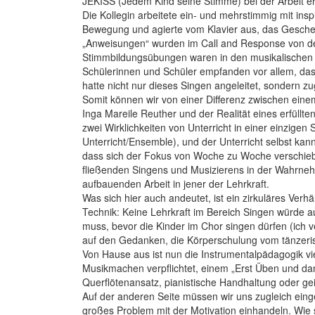
JEKISS (Jedem Kind seine Stimme) bei der Arbeit er
Die Kollegin arbeitete ein- und mehrstimmig mit insp
Bewegung und agierte vom Klavier aus, das Geschehe
„Anweisungen“ wurden im Call and Response von de
Stimmbildungsübungen waren in den musikalischen Ab
Schülerinnen und Schüler empfanden vor allem, dass 
hatte nicht nur dieses Singen angeleitet, sondern
Somit können wir von einer Differenz zwischen ein
Inga Mareile Reuther und der Realität eines erfüll
zwei Wirklichkeiten von Unterricht in einer einzigen 
Unterricht/Ensemble), und der Unterricht selbst kan
dass sich der Fokus von Woche zu Woche verschiebt o
fließenden Singens und Musizierens in der Wahrne
aufbauenden Arbeit in jener der Lehrkraft.
Was sich hier auch andeutet, ist ein zirkuläres Ver
Technik: Keine Lehrkraft im Bereich Singen würde a
muss, bevor die Kinder im Chor singen dürfen (ich
auf den Gedanken, die Körperschulung vom tänzeris
Von Hause aus ist nun die Instrumental­pädagogik vi
Musikmachen verpflichtet, einem „Erst Üben und dan
Querflötenansatz, pianistische Handhaltung oder g
Auf der anderen Seite müssen wir uns zugleich einge
großes Problem mit der Motivation einhandeln. Wie