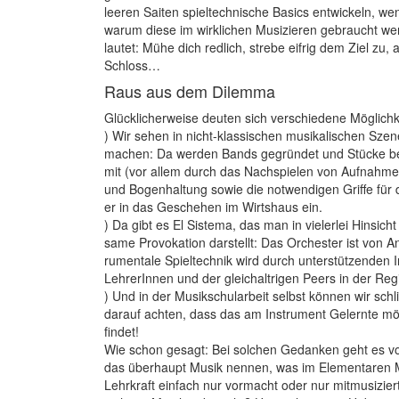
leeren Saiten spieltechnische Basics entwickeln, we
warum diese im wirklichen Musizieren gebraucht we
lautet: Mühe dich redlich, strebe eifrig dem Ziel zu
Schloss…
Raus aus dem Dilemma
Glücklicherweise deuten sich verschiedene Möglich
) Wir sehen in nicht-klassischen musika­lischen Sze
machen: Da werden Bands gegründet und Stücke bewu
mit (vor allem durch das Nachspielen von Aufnah
und Bogenhaltung sowie die notwendigen Griffe für d
er in das Geschehen im Wirtshaus ein.
) Da gibt es El Sistema, das man in vielerlei Hinsich
same Provokation darstellt: Das Orchester ist von A
rumentale Spieltechnik wird durch unterstützenden
LehrerInnen und der gleichaltrigen Peers in der Re
) Und in der Musikschularbeit selbst können wir sch
darauf achten, dass das am Instrument ­Gelernte m
findet!
Wie schon gesagt: Bei solchen Gedanken geht es v
das überhaupt Musik nennen, was im Elementaren M
Lehrkraft einfach nur vormacht oder nur mitmusizie