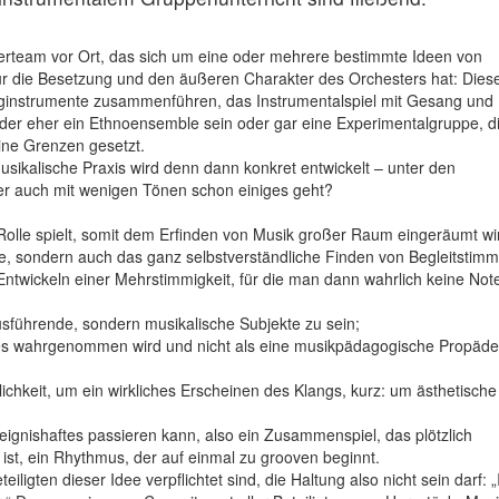
erteam vor Ort, das sich um eine oder mehrere bestimmte Ideen von
ür die Besetzung und den äußeren Charakter des Orchesters hat: Dies
hlaginstrumente zusammenführen, das Instrumentalspiel mit Gesang und
er eher ein Ethnoensemble sein oder gar eine Experimentalgruppe, d
eine Grenzen gesetzt.
usikalische Praxis wird denn dann konkret entwickelt – unter den
r auch mit wenigen Tönen schon einiges geht?
ne Rolle spielt, somit dem Erfinden von Musik großer Raum eingeräumt w
erte, sondern auch das ganz selbstverständliche Finden von Begleitstim
Entwickeln einer Mehrstimmigkeit, für die man dann wahrlich keine Not
Ausführende, sondern musikalische Subjekte zu sein;
ches wahrgenommen wird und nicht als eine musikpädagogische Propädeu
ichkeit, um ein wirkliches Erscheinen des Klangs, kurz: um ästhetische
gnishaftes passieren kann, al­so ein Zusammenspiel, das plötzlich
n ist, ein Rhythmus, der auf einmal zu grooven beginnt.
eiligten dieser Idee verpflichtet sind, die Haltung also nicht sein darf: „