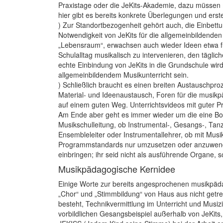
Praxistage oder die JeKits-Akademie, dazu müssen
hier gibt es bereits konkrete Über­legungen und erst
) Zur Standortbezogenheit gehört auch, die Einbettu
Notwendigkeit von JeKits für die allgemein­bildenden
„Lebensraum“, erwachsen auch wieder Ideen etwa für 
Schulalltag musikalisch zu intervenieren, den täglic
echte Einbindung von JeKits in die Grundschule wird
allgemeinbildendem Musikunterricht sein.
) Schließlich braucht es einen breiten Austauschpro
Material- und Ideenaustausch, Foren für die musikpä
auf einem guten Weg. Unterrichts­videos mit guter Pr
Am Ende aber geht es immer wieder um die eine Botsch
Musikschulleitung, ob Instrumental-, Gesangs-, Ta
Ensembleleiter oder Instrumentallehrer, ob mit Musi
Programmstandards nur umzusetzen oder anzuwende
einbringen; ihr seid nicht als ausführende Organe, so
Musikpädagogische Kernidee
Einige Worte zur bereits angesprochenen musikpäda
„Chor“ und „Stimmbildung“ von Haus aus nicht getre
besteht, Technikvermittlung im Unterricht und Musi
vorbildlichen Gesangsbeispiel außerhalb von JeKits