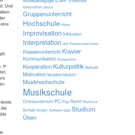
Musikpädagogik
Ensemble
nd. Und
Gesundheit
Gitarre
allem
Gruppenunterricht
der
Hochschule
 eine
Hören
Improvisation
Inklusion
Interpretation
Klassenmusizieren
JeKi
Klavier
Klassenunterricht
maß
Kommunikation
Komposition
Kulturpolitik
Kooperation
, in
Methodik
ten
Motivation
Musikermedizin
urs
Musikhochschule
ten
Musikschule
PC
Onlineunterricht
Recht
Pop
nkrete
Rhythmus
Studium
 die
Schule
Singen
Software
Spiel
mble
Üben
ie