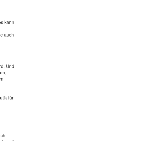
es kann
ie auch
ird. Und
men,
en
tik für
Ich