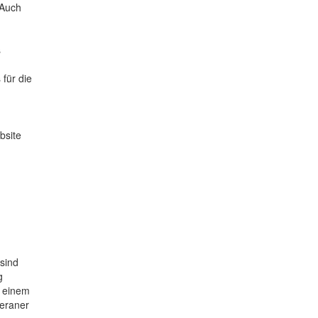
 Auch
s
m
 für die
bsite
sind
g
n einem
teraner