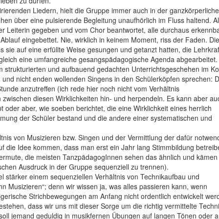
leben zu dürfen.
irierenden Liedern, hielt die Gruppe immer auch in der ganzkörper­lich
n über eine pulsierende Begleitung unaufhörlich im Fluss haltend. Al
r Leiterin gegeben und vom Chor beantwortet, alle durchaus erkennb
lauf eingebettet. Nie, wirklich in keinem Moment, riss der Faden. Di
sie auf eine erfüllte Weise gesungen und getanzt hatten, die Lehrkraf
 zugleich eine umfangreiche gesangspädagogische Agenda abgearbeitet.
em strukturierten und aufbauend gedachten Unterrichtsgeschehen im Ko
ten und nicht enden wollenden Singens in den Schülerköpfen sprechen: 
Stunde anzutreffen (ich rede hier noch nicht vom Verhältnis
n zwischen diesen Wirklichkeiten hin- und herpendeln. Es kann aber au
der aber, wie soeben berichtet, die eine Wirklichkeit eines herrlich
hmung der Schüler bestand und die andere einer systematischen und
hältnis von Musizieren bzw. Singen und der Vermittlung der dafür notwen
uf die Idee kommen, dass man erst ein Jahr lang Stimmbildung betreib
 vermute, die meisten TanzpädagogInnen sehen das ähnlich und kämen 
chen Ausdruck in der Gruppe sequenziell zu trennen).
el stärker einem sequenziellen Verhältnis von Technikaufbau und
n Musizieren“; denn wir wissen ja, was alles passieren kann, wenn
eigerische Strichbewegungen am Anfang nicht ordentlich entwickelt we
stehen, dass wir uns mit dieser Sorge um die richtig vermittelte Techni
 soll jemand geduldig in musikfernen Übungen auf langen Tönen oder a