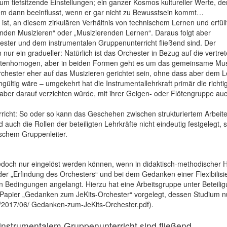
 um tiefsitzende Einstellungen; ein ganzer Kosmos kultureller Werte, de
lem dann beeinflusst, wenn er gar nicht zu Bewusstsein kommt…
 ist, an diesem zirkulären Verhältnis von technischem Lernen und erfül
nden Musizieren“ oder „Musizierenden Lernen“. Daraus folgt aber
ster und dem instrumentalen Gruppenunterricht fließend sind. Der
n nur ein gradueller: Natürlich ist das Orchester in Bezug auf die vertre
entenhomogen, aber in beiden Formen geht es um das gemeinsame Mus
chester eher auf das Musizieren gerichtet sein, ohne dass aber dem Le
hgültig wäre – umgekehrt hat die Instrumentallehrkraft primär die richti
aber darauf verzichten würde, mit ihrer Geigen- oder Flötengruppe au
rricht: So oder so kann das Geschehen zwischen strukturiertem Arbeit
auch die Rollen der beteiligten Lehrkräfte nicht eindeutig festgelegt, s
schem Gruppenleiter.
edoch nur eingelöst werden können, wenn in didaktisch-methodischer H
der „Erfindung des Orchesters“ und bei dem Gedanken einer Flexibilisi
en Bedingungen angelangt. Hierzu hat eine Arbeitsgruppe unter Beteili
n Papier „Gedanken zum JeKits-Orchester“ vorgelegt, dessen Studium n
/2017/06/ Gedanken-zum-JeKits-Orchester.pdf).
instrumentalem Gruppenunterricht sind fließend.