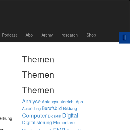
Podcast
Abo
Archiv
research
Shop
Themen
Themen
Themen
Analyse
Anfangsunterricht
App
Berufsbild
Bildung
Ausbildung
Digital
Computer
Didaktik
merkung
Digitalisierung
Elementare
EMP
er