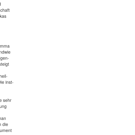
d
chaft
fkas
lemma
endwie
igen-
teigt
heil­
e inst­
e sehr
lung
man
 die
trument