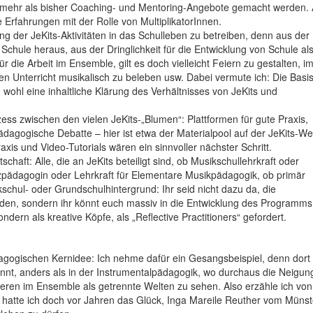
 mehr als bisher Coaching- und Mentoring-Angebote gemacht werden.
e Erfahrungen mit der Rolle von MultiplikatorInnen.
ng der JeKits-Aktivitäten in das Schulleben zu betreiben, denn aus der
 Schule heraus, aus der Dringlichkeit für die Entwicklung von Schule al
die Arbeit im Ensemble, gilt es doch vielleicht Feiern zu gestalten, i
hen Unterricht musikalisch zu beleben usw. Dabei vermute ich: Die Basis
 wohl eine inhaltliche Klärung des Verhältnisses von JeKits und
zess zwischen den vielen JeKits-„Blumen“: Plattformen für gute Praxis,
dagogische Debatte – hier ist etwa der Materialpool auf der JeKits-We
axis und Video-Tutorials wären ein sinnvoller nächster Schritt.
aft: Alle, die an JeKits beteiligt sind, ob Musikschullehrkraft oder
nzpädagogin oder Lehrkraft für Elementare Musikpädagogik, ob primär
kschul- oder Grundschulhintergrund: Ihr seid nicht dazu da, die
n, sondern ihr könnt euch massiv in die Entwicklung des Programms
ndern als kreative Köpfe, als „Reflective Practitioners“ gefordert.
gogischen Kernidee: Ich nehme dafür ein Gesangsbeispiel, denn dort 
nnt, anders als in der Instrumentalpädagogik, wo durchaus die Neigun
zieren im Ensemble als getrennte Welten zu sehen. Also erzähle ich vo
, hatte ich doch vor Jahren das Glück, Inga Mareile Reuther vom Müns