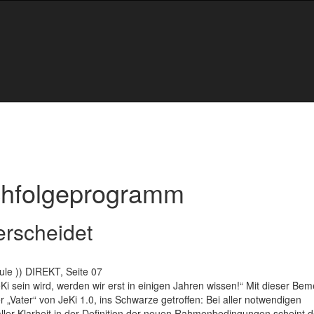
achfolgeprogramm
erscheidet
ule )) DIREKT, Seite 07
eKi sein wird, werden wir erst in einigen Jahren wissen!“ Mit dieser Be
„Vater“ von JeKi 1.0, ins Schwarze getroffen: Bei aller notwendigen
ller Klarheit in der Definition der neuen Rahmenbedingungen scheint d