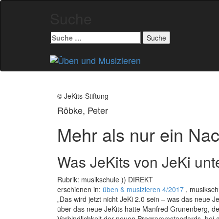
Suche
Suche
nach:
Zum
Inhalt
springen
© JeKits-Stiftung
Röbke, Peter
Mehr als nur ein N
Was JeKits von JeKi unt
Rubrik: musikschule )) DIREKT
erschienen in:
üben & musizieren 4/2017
, musiksch
„Das wird jetzt nicht JeKi 2.0 sein – was das neue J
über das neue JeKits hatte Manfred Grunenberg, der 
Verbindlichkeit der neuen Programmstandards, bei a