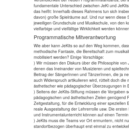
fundamentale Unterschied zwischen JeKi und JeKits 
das heißt: Innerhalb dieses Rahmens tun sich insbes
davon) große Spielräume auf. Und nur wenn diese S
jeweiligen Grundschule und Musikschule, von den konk
vielfarbige und vielfältige Wirklichkeit werden können
Programmatische ­Mitverantwortung
Wie aber kann JeKits so auf den Weg kommen, dass 
methodische Fantasie, die Bereitschaft zum musik
mobilisiert werden? Einige Vorschläge:
) Wir müssen den Diskurs über die Philosophie von 
denen das Ineinander von Musizieren und spieltech
Beitrag der SängerInnen und TänzerInnen, die ja ne
auch Widerspruch artikulieren wird, rüttelt doch d
ästhetischer wie pädagogischer Überzeugungen in B
) Seitens der JeKits-Stiftung müssen die Vorgaben 
pädagogischen und ästhetischen Zielen genügend Fre
Zeitgestaltung, für die Entwicklung einer spezielle
reale Ausgestaltung der Lehrerrolle usw. Die ersten
und Instrumentalunterricht können auf einen Termi
) JeKits muss die Teams vor Ort ermuntern, nicht 
standortbezogen überhaupt erst einmal zu entwickeln