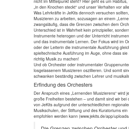
nicht im Mittelpunkt steht? Hier geht es um Habitus,
„in den Knochen steckt“ und unser Verhalten vor al
Was Lehrkräfte in JeKits dennoch versuchen sollten,
Musizieren zu arbeiten, sozusagen an einem „Lerne
zwangsläufig, dass die Grenzen zwischen dem Orche
Unterschied ist in Wahrheit kein prinzipieller, sonder
Instrumente heterogen und der Unterricht instrum
und das instrumentale Lernen. Der Fokus wird im Or
oder der Leiterin die instrumentale Ausführung gleic
spieltechnische Ausführung im Auge, ohne dass sie 
richtig Musik zu machen!
Und ob Orchester oder instrumentaler Grup­penunte
losgelassenem Musizieren oszillieren. Und somit sind 
schwanken beständig zwischen Lehrer und musikali
Erfindung des Orchesters
Der Anspruch eines „Lernenden Musizierens“ wird j
große Freiheiten bestehen – und damit sind wir bei 
von JeKits aufgrund der unterschiedlichen regional
Musikschulen, der Stiftung und des Kuratoriums ei
empfohlen werden kann (www.jekits.de/app/uploads
Die Grenzen ­zwischen Orchester und 