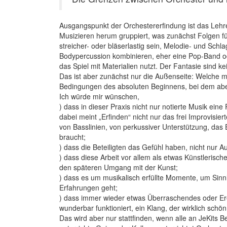
Ausgangspunkt der Orchestererfindung ist das Lehr
Musizieren herum gruppiert, was zunächst Folgen f
streicher- oder bläserlastig sein, Melodie- und Sc
Bodypercussion kombinieren, eher eine Pop-Band od
das Spiel mit Materialien nutzt. Der Fantasie sind k
Das ist aber zunächst nur die Außenseite: Welche m
Bedingungen des absoluten Beginnens, bei dem abe
Ich würde mir wünschen,
) dass in dieser Praxis nicht nur notierte Musik ei
dabei meint „Erfinden“ nicht nur das frei Improvisi
von Basslinien, von perkussiver Unterstützung, das 
braucht;
) dass die Beteiligten das Gefühl haben, nicht nur 
) dass diese Arbeit vor allem als etwas Künstleris
den späteren Umgang mit der Kunst;
) dass es um musikalisch erfüllte Momente, um Sinnl
Erfahrungen geht;
) dass immer wieder etwas Überraschendes oder Erei
wunderbar funktioniert, ein Klang, der wirklich schö
Das wird aber nur stattfinden, wenn alle an JeKits Bet