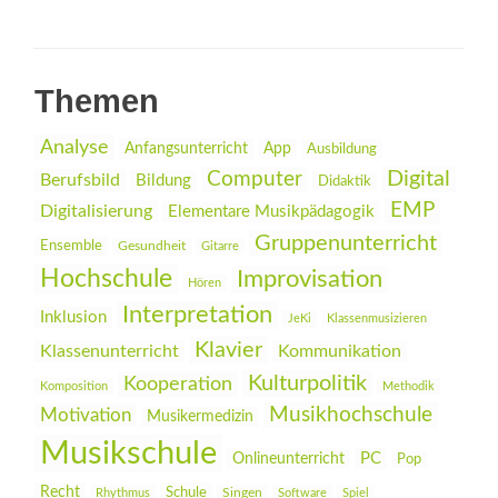
Themen
Analyse
Anfangsunterricht
App
Ausbildung
Digital
Computer
Berufsbild
Bildung
Didaktik
EMP
Digitalisierung
Elementare Musikpädagogik
Gruppenunterricht
Ensemble
Gesundheit
Gitarre
Hochschule
Improvisation
Hören
Interpretation
Inklusion
JeKi
Klassenmusizieren
Klavier
Klassenunterricht
Kommunikation
Kulturpolitik
Kooperation
Komposition
Methodik
Musikhochschule
Motivation
Musikermedizin
Musikschule
PC
Onlineunterricht
Pop
Recht
Schule
Rhythmus
Singen
Software
Spiel