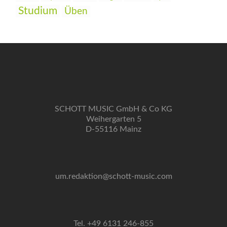
Studium
Üben
SCHOTT MUSIC GmbH & Co KG
Weihergarten 5
D-55116 Mainz
um.redaktion@schott-music.com
Tel. +49 6131 246-855