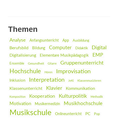
Themen
Analyse
Anfangsunterricht
App
Ausbildung
Digital
Computer
Berufsbild
Bildung
Didaktik
EMP
Digitalisierung
Elementare Musikpädagogik
Gruppenunterricht
Ensemble
Gesundheit
Gitarre
Hochschule
Improvisation
Hören
Interpretation
Inklusion
JeKi
Klassenmusizieren
Klavier
Klassenunterricht
Kommunikation
Kulturpolitik
Kooperation
Komposition
Methodik
Musikhochschule
Motivation
Musikermedizin
Musikschule
PC
Onlineunterricht
Pop