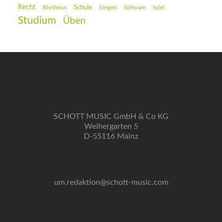
Recht
Schule
Rhythmus
Singen
Software
Spiel
Studium
Üben
SCHOTT MUSIC GmbH & Co KG
Weihergarten 5
D-55116 Mainz
um.redaktion@schott-music.com