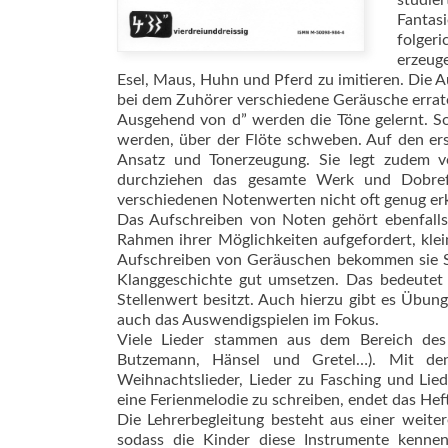
studier
Fantas
folger
erzeug
Esel, Maus, Huhn und Pferd zu imitieren. Die Au
bei dem Zuhörer verschiedene Geräusche errate
Ausgehend von d” werden die Töne gelernt. So 
werden, über der Flöte schweben. Auf den ers
Ansatz und Ton­erzeugung. Sie legt zudem
durchziehen das gesamte Werk und Dobref
verschiedenen Notenwerten nicht oft genug er
Das Aufschreiben von Noten gehört ebenfalls
Rahmen ihrer Möglichkeiten aufgefordert, klei
Aufschreiben von Geräuschen bekommen sie Sy
Klanggeschichte gut umsetzen. Das bedeutet 
Stellenwert besitzt. Auch hierzu gibt es Übun
auch das Auswendigspielen im Fokus.
Viele Lieder stammen aus dem Bereich des 
Butzemann, Hänsel und Gretel…). Mit den
Weihnachtslieder, Lieder zu Fasching und Lie
eine Ferienmelodie zu schreiben, endet das Heft
Die Lehrerbegleitung besteht aus einer weite
sodass die Kinder diese Instrumente kennen