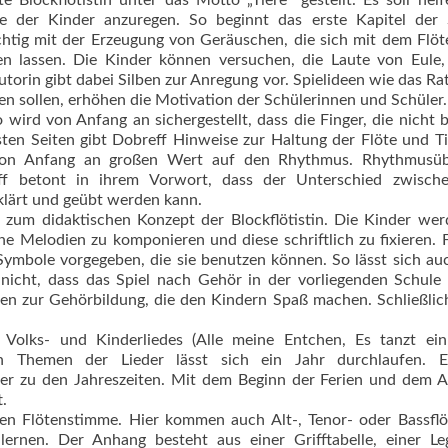
te Blockflötistin unter das Motto „Tiere“ gestellt. Es soll helf
ie der Kinder anzuregen. So beginnt das erste Kapitel der 
ichtig mit der Erzeugung von Geräuschen, die sich mit dem Flö
en lassen. Die Kinder können versuchen, die Laute von Eule,
torin gibt dabei Silben zur Anregung vor. Spielideen wie das Rat
n sollen, erhöhen die Motivation der Schülerinnen und Schüler.
wird von Anfang an sichergestellt, dass die Finger, die nicht 
ten Seiten gibt Dobreff Hinweise zur Haltung der Flöte und T
 von Anfang an großen Wert auf den Rhythmus. Rhythmusü
f betont in ihrem Vorwort, dass der Unterschied zwisch
klärt und geübt werden kann.
 zum didaktischen Konzept der Blockflötistin. Die Kinder we
ne Melodien zu komponieren und diese schriftlich zu fixieren. 
mbole vorgegeben, die sie benutzen können. So lässt sich au
nicht, dass das Spiel nach Gehör in der vorliegenden Schule
gen zur Gehörbildung, die den Kindern Spaß machen. Schließlic
Volks- und Kinderliedes (Alle meine Entchen, Es tanzt ein
 Themen der Lieder lässt sich ein Jahr durchlaufen. E
der zu den Jahreszeiten. Mit dem Beginn der Ferien und dem A
.
ren Flötenstimme. Hier kommen auch Alt-, Tenor- oder Bassflö
lernen. Der Anhang besteht aus einer Grifftabelle, einer Le