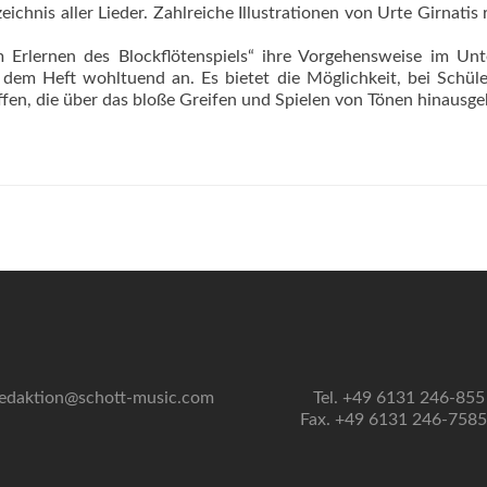
chnis aller Lieder. Zahlreiche Illustrationen von Urte Girnatis
m Erlernen des Blockflötenspiels“ ihre Vorgehensweise im Unt
dem Heft wohltuend an. Es bietet die Möglichkeit, bei Schül
fen, die über das bloße Greifen und Spielen von Tönen hinausge
edaktion@schott-music.com
Tel. +49 6131 246-855
Fax. +49 6131 246-758