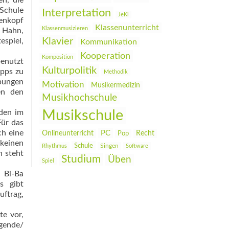
en, die
Schule
Interpretation
JeKi
tenkopf
Klassenunterricht
Klassenmusizieren
 Hahn,
Klavier
espiel,
Kommunikation
Kooperation
Komposition
benutzt
Kulturpolitik
ipps zu
Methodik
bungen
Motivation
Musikermedizin
en den
Musikhochschule
Musikschule
rden im
Für das
ch eine
PC
Onlineunterricht
Recht
Pop
 keinen
Schule
Rhythmus
Singen
Software
h steht
Studium
Üben
Spiel
 Bi-Ba
s gibt
uftrag,
te vor,
gende/