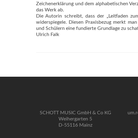
Zeichenerklärung und dem alphabetischen Verzei
das Werk ab.
Die Autorin schreibt, dass der „Leitfaden zu
widerspiegele. Diesen Praxisbezug merkt man 
und Schülern eine fundierte Grundlage zu schaf
Ulrich Falk
SCHOTT MUSIC GmbH & Co KG
um.r
Weihergarten 5
D-55116 Mainz