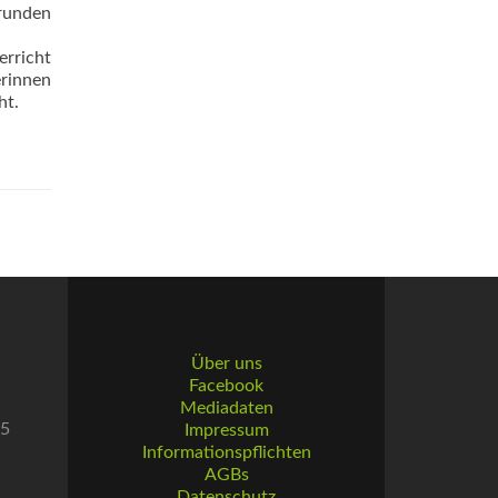
 runden
erricht
erinnen
ht.
Über uns
Facebook
Mediadaten
55
Impressum
Informationspflichten
AGBs
Datenschutz