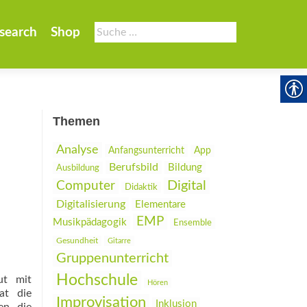
Suche
search
Shop
nach:
Themen
Analyse
Anfangsunterricht
App
Berufsbild
Bildung
Ausbildung
Digital
Computer
Didaktik
Digitalisierung
Elementare
EMP
Musikpädagogik
Ensemble
Gesundheit
Gitarre
Gruppenunterricht
Hochschule
ut mit
Hören
at die
Improvisation
Inklusion