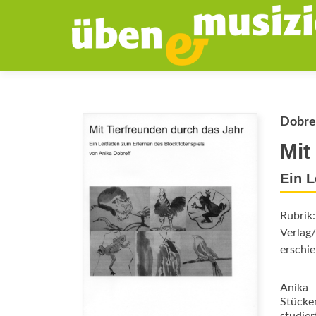
Dobref
Mit
Ein L
Rubrik
Verlag/
erschie
Anika 
Stücke