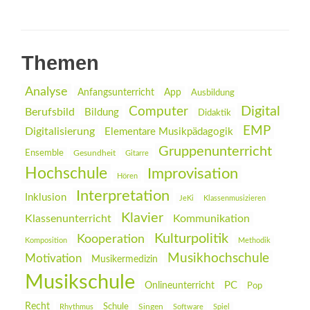
Themen
Analyse
Anfangsunterricht
App
Ausbildung
Digital
Computer
Berufsbild
Bildung
Didaktik
EMP
Digitalisierung
Elementare Musikpädagogik
Gruppenunterricht
Ensemble
Gesundheit
Gitarre
Hochschule
Improvisation
Hören
Interpretation
Inklusion
JeKi
Klassenmusizieren
Klavier
Klassenunterricht
Kommunikation
Kulturpolitik
Kooperation
Komposition
Methodik
Musikhochschule
Motivation
Musikermedizin
Musikschule
PC
Onlineunterricht
Pop
Recht
Schule
Rhythmus
Singen
Software
Spiel