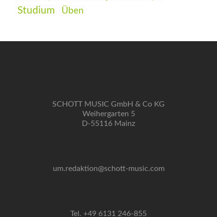
Studium
Üben
SCHOTT MUSIC GmbH & Co KG
Weihergarten 5
D-55116 Mainz
um.redaktion@schott-music.com
Tel. +49 6131 246-855