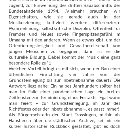
Jugend, zur Einweihung des dritten Bauabschnitts der
Bundesakademie 1994. „Vielmehr brauchen wir
Eigenschaften, wie sie gerade auch in der
Musikerziehung kultiviert werden: differenzierte
Wahrnehmung, selbstkritische Disziplin, Offenheit für
Fremdes und Neues sowie Fingerspitzen­gefühl im
Umgang mit den anderen. Wenn es etwas gibt, um der
Orientierungslosigkeit und Gewaltbereitschaft von
jungen Menschen zu begegnen, dann ist es die
kulturelle Bildung. Dabei kommt der Musik eine ganz
besondere Rolle zu.“1
Welchen Vorteil bringt es mit sich, wenn der Bau einer
öffentlichen Einrichtung vier Jahre von der
Grundsteinlegung bis zur Inbetriebnahme dauert? Die
Antwort liegt nahe: Ein halbes Jahrhundert später hat
man im Falle einer pandemischen Lage ein breites
Zeitfenster zur Terminierung eines Festakts. Egal wann
man feiert – zur Grundsteinlegung, im Jahr des
Richtfestes oder der Inbetriebnah­me –, es passt immer!
Als Bürgermeisterin der Stadt Trossingen, mithin als
Hausherrin über die städtischen Archive, sei mir ein
kurzer historischer Rückblick gestattet, gibt es doch