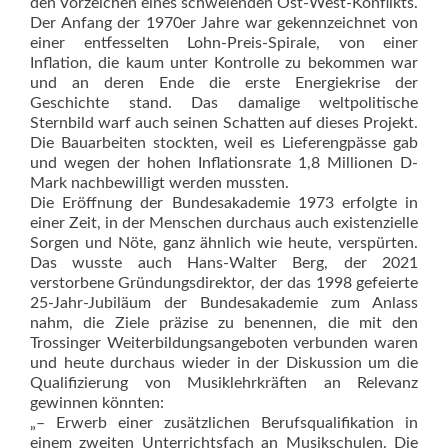
den Vorzeichen eines schwelenden Ost-West-Konflikts.
Der Anfang der 1970er Jahre war gekennzeichnet von
einer entfesselten Lohn-Preis-Spirale, von einer
Inflation, die kaum unter Kontrolle zu bekommen war
und an deren Ende die erste Energiekrise der
Geschichte stand. Das damalige weltpolitische
Sternbild warf auch seinen Schatten auf dieses Projekt.
Die Bauarbeiten stockten, weil es Lieferengpässe gab
und wegen der hohen Inflationsrate 1,8 Millionen D-
Mark nachbewilligt werden mussten.
Die Eröffnung der Bundesakademie 1973 erfolgte in
einer Zeit, in der Menschen durchaus auch existenzielle
Sorgen und Nöte, ganz ähnlich wie heute, verspürten.
Das wusste auch Hans-Walter Berg, der 2021
verstorbene Gründungsdirektor, der das 1998 gefeierte
25-Jahr-Jubiläum der Bundesakademie zum Anlass
nahm, die Ziele präzise zu benennen, die mit den
Trossinger Weiterbildungsangeboten verbunden waren
und heute durchaus wieder in der Diskussion um die
Qualifizierung von Musiklehrkräften an Relevanz
gewinnen könnten:
„– Erwerb einer zusätzlichen Berufsqualifika­tion in
einem zweiten Unterrichtsfach an Musikschulen. Die