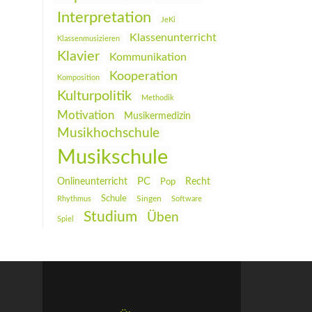
Interpretation
JeKi
Klassenunterricht
Klassenmusizieren
Klavier
Kommunikation
Kooperation
Komposition
Kulturpolitik
Methodik
Motivation
Musikermedizin
Musikhochschule
Musikschule
PC
Onlineunterricht
Recht
Pop
Schule
Rhythmus
Singen
Software
Studium
Üben
Spiel