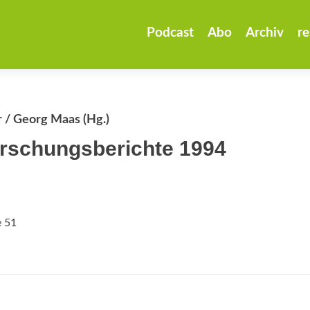
Zum
Inhalt
Podcast
Abo
Archiv
re
springen
 / Georg Maas (Hg.)
rschungsberichte 1994
e 51