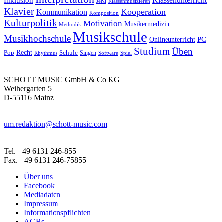
Inklusion
Klassenunterricht
Klassenmusizieren
JeKi
Klavier
Kooperation
Kommunikation
Komposition
Kulturpolitik
Motivation
Musikermedizin
Methodik
Musikschule
Musikhochschule
PC
Onlineunterricht
Studium
Üben
Recht
Schule
Pop
Rhythmus
Singen
Software
Spiel
SCHOTT MUSIC GmbH & Co KG
Weihergarten 5
D-55116 Mainz
um.redaktion@schott-music.com
Tel. +49 6131 246-855
Fax. +49 6131 246-75855
Über uns
Facebook
Mediadaten
Impressum
Informationspflichten
AGBs