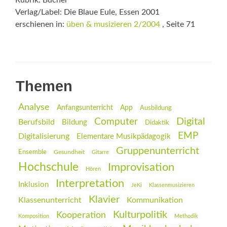
Rubrik: Bücher
Verlag/Label: Die Blaue Eule, Essen 2001
erschienen in:
üben & musizieren 2/2004
, Seite 71
Themen
Analyse
Anfangsunterricht
App
Ausbildung
Digital
Computer
Berufsbild
Bildung
Didaktik
EMP
Digitalisierung
Elementare Musikpädagogik
Gruppenunterricht
Ensemble
Gesundheit
Gitarre
Hochschule
Improvisation
Hören
Interpretation
Inklusion
JeKi
Klassenmusizieren
Klavier
Klassenunterricht
Kommunikation
Kulturpolitik
Kooperation
Komposition
Methodik