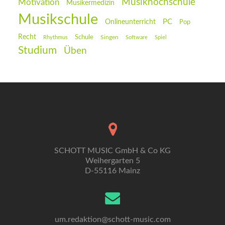
Musikhochschule
Motivation
Musikermedizin
Musikschule
PC
Onlineunterricht
Pop
Recht
Schule
Rhythmus
Singen
Software
Spiel
Studium
Üben
SCHOTT MUSIC GmbH & Co KG
Weihergarten 5
D-55116 Mainz
um.redaktion@schott-music.com