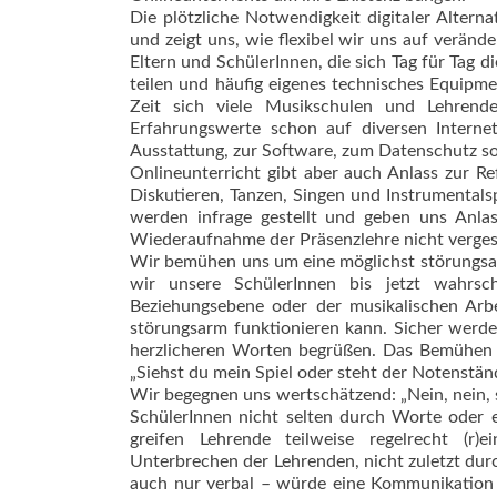
Die plötzliche Notwendigkeit digitaler Alter
und zeigt uns, wie flexibel wir uns auf veränd
Eltern und SchülerInnen, die sich Tag für Tag 
teilen und häufig eigenes technisches Equipmen
Zeit sich viele Musikschulen und Lehrende
Erfahrungswerte schon auf diversen Interne
Ausstattung, zur Software, zum Datenschutz s
Onlineunterricht gibt aber auch Anlass zur Re
Diskutieren, Tanzen, Singen und Instrumental
werden infrage gestellt und geben uns Anla
Wiederaufnahme der Präsenzlehre nicht vergesse
Wir bemühen uns um eine möglichst störungsar
wir unsere SchülerInnen bis jetzt wahrsc
Beziehungsebene oder der musikalischen Arbe
störungsarm funktionieren kann. Sicher werd
herzlicheren Worten begrüßen. Das Bemühen 
„Siehst du mein Spiel oder steht der Notenständ
Wir begegnen uns wertschätzend: „Nein, nein, s
SchülerInnen nicht selten durch Worte oder e
greifen Lehrende teilweise regelrecht (r)e
Unterbrechen der Lehrenden, nicht zuletzt dur
auch nur verbal – würde eine Kommunikation