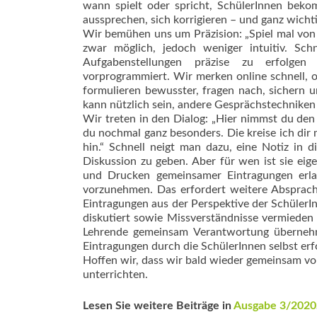
wann spielt oder spricht, SchülerInnen bekom
aussprechen, sich korrigieren – und ganz wicht
Wir bemühen uns um Präzision: „Spiel mal von 
zwar möglich, jedoch weniger intuitiv. Sch
Aufgabenstellungen präzise zu erfolgen
vorprogrammiert. Wir merken online schnell, o
formulieren bewusster, fragen nach, sichern 
kann nützlich sein, andere Gesprächstechniken
Wir treten in den Dialog: „Hier nimmst du den d
du nochmal ganz besonders. Die kreise ich dir m
hin.“ Schnell neigt man dazu, eine Notiz in
Diskussion zu geben. Aber für wen ist sie eig
und Drucken gemeinsamer Eintragungen erlau
vorzunehmen. Das erfordert weitere Absprache
Eintragungen aus der Perspektive der SchülerI
diskutiert sowie Missverständnisse vermieden
Lehrende gemeinsam Verantwortung übernehme
Eintragungen durch die SchülerInnen selbst erf
Hoffen wir, dass wir bald wieder gemeinsam vo
unterrichten.
Lesen Sie weitere Beiträge in
Ausgabe 3/2020