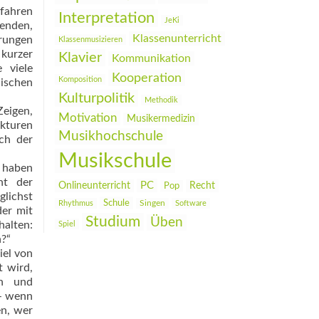
rfahren
Interpretation
JeKi
renden,
Klassenunterricht
hrungen
Klassenmusizieren
 kurzer
Klavier
Kommunikation
 viele
Kooperation
Komposition
ischen
Kulturpolitik
Methodik
Zeigen,
Motivation
Musikermedizin
ukturen
Musikhochschule
ch der
Musikschule
o haben
ht der
PC
Onlineunterricht
Recht
Pop
glichst
Schule
Rhythmus
Singen
Software
der mit
Studium
Üben
alten:
Spiel
h?“
iel von
t wird,
en und
 – wenn
n, wer