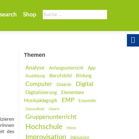
Suche
search
Shop
nach:
Themen
Analyse
Anfangsunterricht
App
Berufsbild
Bildung
Ausbildung
Digital
Computer
Didaktik
Digitalisierung
Elementare
EMP
Musikpädagogik
Ensemble
Gesundheit
Gitarre
Gruppenunterricht
izieren
erInnen
Hochschule
Hören
it des
Improvisation
Inklusion