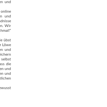
len und
 online
en und
dnisse
en. Wir
chmal!“
le übst
ir Löwe
gen und
eichern
selbst
ass die
hen und
nen und
lichen
bewusst