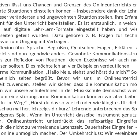
nativen lässt uns Chancen und Grenzen des Onlineunterrichts e
erte Situationen einstellen können – insbesondere dank der Leh
dieser veränderten und ungewohnten Situation stellen, ihre Erfa
t für den Unterricht bereitstellen. Es ist erstaunlich, in welch
 auf digitale Lehr-Lern-Formate eingestellt haben und wie
tseiten geteilt wurden. Dazu gehören z. B. Fragen zur techn
owie zum Umgang mit Verträgen.
flexion über Sprache: Begrüßen, Quatschen, Fragen, Erklären, 
spiel sind nun irgendwie anders. Gewohnte Kommunikationsstr
ss zur Reflexion von Routinen, deren Ergebnisse wir auch na
n sollten. Dies möchte ich an vier Beispielen verdeutlichen:
me Kommunikation: „Hallo Nele, siehst und hörst du mich?“ S
heinlich selten begrüßt. Bevor wir uns im Onlineunterric
it zuwenden, stellen wir sicher, dass die Kommunikation mö
en wir unsere SchülerInnen in der Musikschule demnächst wie
um eine störungsarme Kommunika­tion können wir aber beibeh
er im Weg?“ „Hörst du das so wie ich oder wie klingt es für dic
chau mal her. Ich zeig’s dir kurz.“ Lehrende unterbrechen das Sp
igenes Spiel. Wenn im Unterricht dasselbe Instrument genutz
in. Onlineunterricht unterdrückt das reflexartige Eingreif
ch die nicht zu vermeidende Latenzzeit. Dauerhaftes Eingreifen
 online unmöglich machen. Der Umkehrschluss: Wir vereinbare