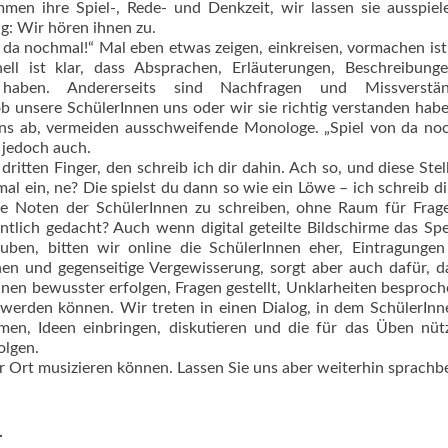
men ihre Spiel-, Rede- und Denkzeit, wir lassen sie ausspie
ig: Wir hören ihnen zu.
da nochmal!“ Mal eben etwas zeigen, einkreisen, vormachen ist
nell ist klar, dass Absprachen, Erläuterungen, Beschreibung
 haben. Andererseits sind Nachfragen und Missverstän
b unsere SchülerInnen uns oder wir sie richtig verstanden hab
uns ab, vermeiden ausschweifende Monologe. „Spiel von da no
 jedoch auch.
ritten Finger, den schreib ich dir dahin. Ach so, und diese Stel
al ein, ne? Die spielst du dann so wie ein ­Löwe – ich schreib d
 die Noten der SchülerInnen zu schreiben, ohne Raum für Fra
entlich gedacht? Auch wenn digital geteilte Bildschirme das Sp
ben, bitten wir online die SchülerInnen eher, Eintragungen 
n und gegenseitige Vergewisserung, sorgt aber auch dafür, d
nnen bewusster erfolgen, Fragen gestellt, Unklarheiten besproc
 werden können. Wir treten in einen Dialog, in dem SchülerIn
n, Ideen einbringen, diskutieren und die für das Üben nütz
olgen.
r Ort musizieren können. Lassen Sie uns aber weiterhin sprach
.