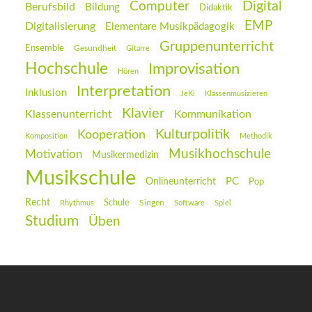
Digital
Computer
Berufsbild
Bildung
Didaktik
EMP
Digitalisierung
Elementare Musikpädagogik
Gruppenunterricht
Ensemble
Gesundheit
Gitarre
Hochschule
Improvisation
Hören
Interpretation
Inklusion
JeKi
Klassenmusizieren
Klavier
Klassenunterricht
Kommunikation
Kulturpolitik
Kooperation
Komposition
Methodik
Musikhochschule
Motivation
Musikermedizin
Musikschule
PC
Onlineunterricht
Pop
Recht
Schule
Rhythmus
Singen
Software
Spiel
Studium
Üben