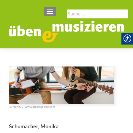
SCHALTE NAVIGATION
Suche
nach:
© franz12_www.stock.adobe.com
Schumacher, Monika