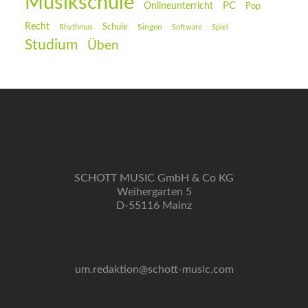
Musikschule
PC
Onlineunterricht
Pop
Recht
Schule
Rhythmus
Singen
Software
Spiel
Studium
Üben
SCHOTT MUSIC GmbH & Co KG
Weihergarten 5
D-55116 Mainz
um.redaktion@schott-music.com