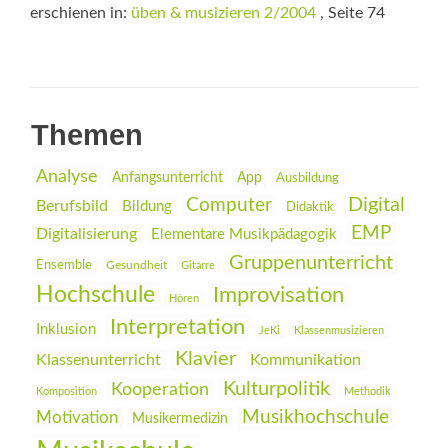
erschienen in:
üben & musizieren 2/2004
, Seite 74
Themen
Analyse
Anfangsunterricht
App
Ausbildung
Digital
Computer
Berufsbild
Bildung
Didaktik
EMP
Digitalisierung
Elementare Musikpädagogik
Gruppenunterricht
Ensemble
Gesundheit
Gitarre
Hochschule
Improvisation
Hören
Interpretation
Inklusion
JeKi
Klassenmusizieren
Klavier
Klassenunterricht
Kommunikation
Kulturpolitik
Kooperation
Komposition
Methodik
Musikhochschule
Motivation
Musikermedizin