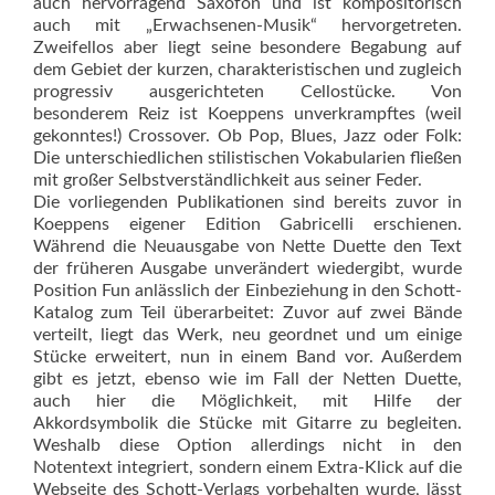
auch hervorragend Saxofon und ist kompositorisch
auch mit „Erwachsenen-Musik“ hervorgetreten.
Zweifellos aber liegt seine besondere Begabung auf
dem Gebiet der kurzen, charakteristischen und zugleich
progressiv ausgerichteten Cellostücke. Von
besonderem Reiz ist Koeppens unverkrampftes (weil
gekonntes!) Crossover. Ob Pop, Blues, Jazz oder Folk:
Die unterschiedlichen stilistischen Vokabularien fließen
mit großer Selbstverständlichkeit aus seiner Feder.
Die vorliegenden Publikationen sind bereits zuvor in
Koeppens eigener Edition Gabricelli erschienen.
Während die Neuausgabe von Nette Duette den Text
der früheren Ausgabe unverändert wiedergibt, wurde
Position Fun anlässlich der Einbeziehung in den Schott-
Katalog zum Teil überarbeitet: Zuvor auf zwei Bände
verteilt, liegt das Werk, neu geordnet und um einige
Stücke erweitert, nun in einem Band vor. Außerdem
gibt es jetzt, ebenso wie im Fall der Netten Duette,
auch hier die Möglichkeit, mit Hilfe der
Akkordsymbolik die Stücke mit Gitarre zu begleiten.
Weshalb diese Option allerdings nicht in den
Notentext integriert, sondern einem Extra-Klick auf die
Webseite des Schott-Verlags vorbehalten wurde, lässt