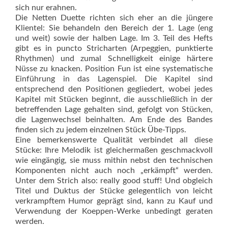
sich nur erahnen.
Die Netten Duette richten sich eher an die jüngere
Klientel: Sie behandeln den Bereich der 1. Lage (eng
und weit) sowie der halben Lage. Im 3. Teil des Hefts
gibt es in puncto Stricharten (Arpeggien, punktierte
Rhythmen) und zumal Schnelligkeit einige härtere
Nüsse zu knacken. Position Fun ist eine systematische
Einführung in das Lagenspiel. Die Kapitel sind
entsprechend den Positionen gegliedert, wobei jedes
Kapitel mit Stücken beginnt, die ausschließlich in der
betreffenden Lage gehalten sind, gefolgt von Stücken,
die Lagenwechsel beinhalten. Am Ende des Bandes
finden sich zu jedem einzelnen Stück Übe-Tipps.
Eine bemerkenswerte Qualität verbindet all diese
Stücke: Ihre Melodik ist gleichermaßen geschmackvoll
wie eingängig, sie muss mithin nebst den technischen
Komponenten nicht auch noch „erkämpft“ werden.
Unter dem Strich also: really good stuff! Und obgleich
Titel und Duktus der Stücke gelegentlich von leicht
verkrampftem Humor geprägt sind, kann zu Kauf und
Verwendung der Koeppen-Werke unbedingt geraten
werden.