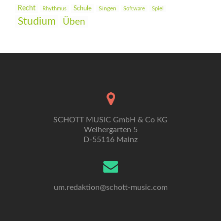
Recht
Schule
Rhythmus
Singen
Software
Spiel
Studium
Üben
SCHOTT MUSIC GmbH & Co KG
Weihergarten 5
D-55116 Mainz
um.redaktion@schott-music.com