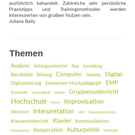
ausführlich behandelt. Zahlreiche sehr persönliche
Praxistipps und Trainingsmethoden werden
Interessierten von großem Nutzen sein.
Juliane Bally
Themen
Analyse
Anfangsunterricht
App
Ausbildung
Digital
Computer
Berufsbild
Bildung
Didaktik
EMP
Digitalisierung
Elementare Musikpädagogik
Gruppenunterricht
Ensemble
Gesundheit
Gitarre
Hochschule
Improvisation
Hören
Interpretation
Inklusion
JeKi
Klassenmusizieren
Klavier
Klassenunterricht
Kommunikation
Kulturpolitik
Kooperation
Komposition
Methodik