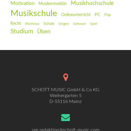
Musikhochschule
Motivation
Musikermedizin
Musikschule
PC
Onlineunterricht
Pop
Recht
Schule
Rhythmus
Singen
Software
Spiel
Studium
Üben
SCHOTT MUSIC GmbH & Co KG
Weihergarten 5
D-55116 Mainz
um.redaktion@schott-music.com