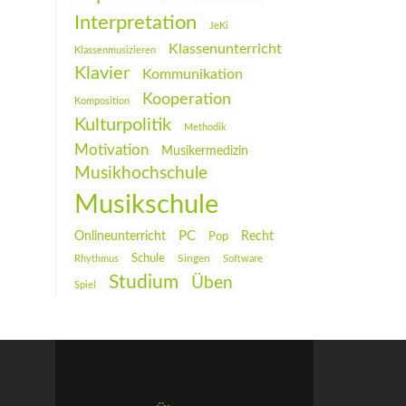
Interpretation
JeKi
Klassenunterricht
Klassenmusizieren
Klavier
Kommunikation
Kooperation
Komposition
Kulturpolitik
Methodik
Motivation
Musikermedizin
Musikhochschule
Musikschule
PC
Onlineunterricht
Recht
Pop
Schule
Rhythmus
Singen
Software
Studium
Üben
Spiel