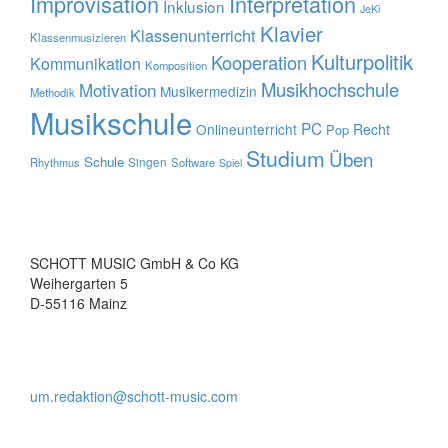
Improvisation
Interpretation
Inklusion
JeKi
Klavier
Klassenunterricht
Klassenmusizieren
Kulturpolitik
Kooperation
Kommunikation
Komposition
Musikhochschule
Motivation
Musikermedizin
Methodik
Musikschule
PC
Onlineunterricht
Recht
Pop
Studium
Üben
Schule
Rhythmus
Singen
Software
Spiel
SCHOTT MUSIC GmbH & Co KG
Weihergarten 5
D-55116 Mainz
um.redaktion@schott-music.com