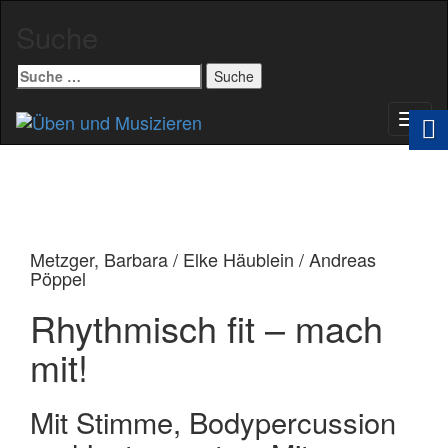
Suche
Suche
nach:
Schal
Navig
Metzger, Barbara / Elke Häublein / Andreas
Pöppel
Rhythmisch fit – mach
mit!
Mit Stimme, Bodypercussion