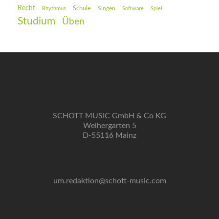
Recht
Schule
Rhythmus
Singen
Software
Spiel
Studium
Üben
SCHOTT MUSIC GmbH & Co KG
Weihergarten 5
D-55116 Mainz
um.redaktion@schott-music.com