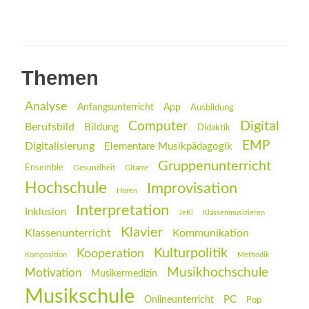
Themen
Analyse
Anfangsunterricht
App
Ausbildung
Digital
Computer
Berufsbild
Bildung
Didaktik
EMP
Digitalisierung
Elementare Musikpädagogik
Gruppenunterricht
Ensemble
Gesundheit
Gitarre
Hochschule
Improvisation
Hören
Interpretation
Inklusion
JeKi
Klassenmusizieren
Klavier
Klassenunterricht
Kommunikation
Kulturpolitik
Kooperation
Komposition
Methodik
Musikhochschule
Motivation
Musikermedizin
Musikschule
PC
Onlineunterricht
Pop