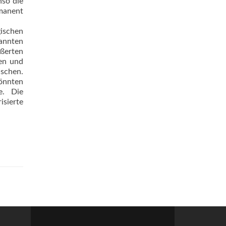
nso die
manent
gischen
annten
ßerten
hen und
nschen.
önnten
e. Die
sierte