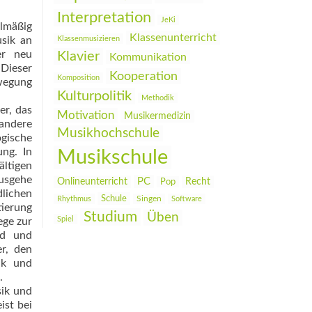
Interpretation
JeKi
lmäßig
Klassenunterricht
sik an
Klassenmusizieren
er neu
Klavier
Kommunikation
Dieser
Kooperation
Komposition
wegung
Kulturpolitik
Methodik
er, das
Motivation
Musikermedizin
 andere
Musikhochschule
ogische
ung. In
Musikschule
ltigen
ausgehe
PC
Onlineunterricht
Recht
Pop
dlichen
Schule
Rhythmus
Singen
Software
tierung
Studium
Üben
Spiel
ege zur
ld und
r, den
ik und
.
sik und
ist bei