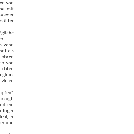
en von
pe mit
 wieder
m älter
­liche
en.
ls zehn
nnt als
 Jahren
men von
richten
egium,
vielen
öpfen“,
orzugt.
und ein
nftiger
eal, er
her und