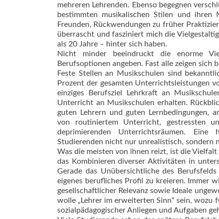
meh­reren Lehrenden. Ebenso begegnen versc
bestimmten musikalischen Stilen und ihren 
Freunden, Rückwendungen zu früher Praktiziert
überrascht und fasziniert mich die Vielgestalti
als 20 Jahre – hinter sich haben.
Nicht minder beeindruckt die enorme Viel
Berufsoptionen angeben. Fast alle zeigen sich b
Feste Stellen an Musikschulen sind bekanntli
Prozent der gesamten Unterrichtsleistungen vo
einziges Berufsziel Lehrkraft an Musikschule
Unterricht an Musikschulen erhalten. Rückbli
guten Lehrern und guten Lernbedingungen, anr
von routiniertem Unterricht, gestressten u
deprimierenden Unterrichtsräumen. Eine ha
Studierenden nicht nur unrealistisch, sondern
Was die meisten von ihnen reizt, ist die Vielfa
das Kombinieren diverser Aktivitäten in unter
Gerade das Unübersichtliche des Berufsfelds 
eigenes berufliches Profil zu kreieren. Immer
gesellschaftlicher Relevanz sowie Ideale ungewo
wolle „Lehrer im erweiterten Sinn“ sein, wozu fü
sozialpädagogischer Anliegen und Aufgaben geh