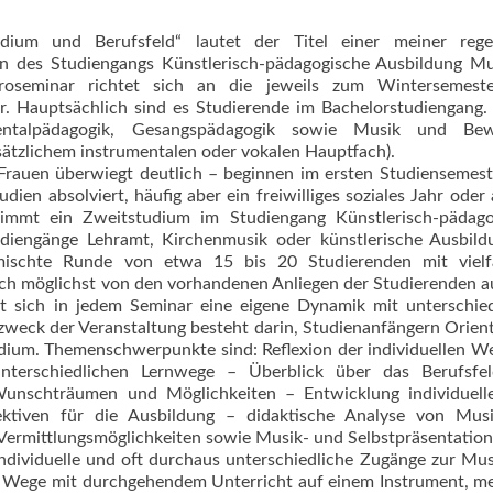
dium und Berufsfeld“ lautet der Titel einer meiner rege
en des Studiengangs Künstlerisch-pädagogische Ausbildung Mu
roseminar richtet sich an die jeweils zum Wintersemest
Hauptsächlich sind es Studierende im Bachelorstudiengang. 
umentalpädagogik, Gesangspädagogik sowie Musik und Be
ätzlichem inst­rumentalen oder vokalen Hauptfach).
 Frauen überwiegt deutlich – beginnen im ersten Studiensemest
dien absolviert, häufig aber ein freiwilliges soziales Jahr oder
 nimmt ein Zweitstudium im Stu­diengang Künstlerisch-pädag
diengänge Lehramt, Kirchenmusik oder künstlerische Ausbild
mischte Runde von etwa 15 bis 20 Studierenden mit vielfä
 ich möglichst von den vorhandenen Anliegen der Studierenden 
t sich in jedem Seminar eine eigene Dynamik mit unterschie
eck der Veranstaltung besteht darin, Studienanfängern Orien
udium. Themenschwerpunkte sind: Reflexion der individuellen W
terschied­lichen Lernwege – Überblick über das Berufsfe
Wunschträumen und Möglichkeiten – Entwicklung individuelle
ktiven für die Ausbildung – didaktische Analyse von Mus
 Vermittlungsmöglichkeiten sowie Musik- und Selbstpräsentation
individuelle und oft durchaus unterschied­liche Zugänge zur Mu
 Wege mit durchgehendem Unterricht auf einem Instrument, me