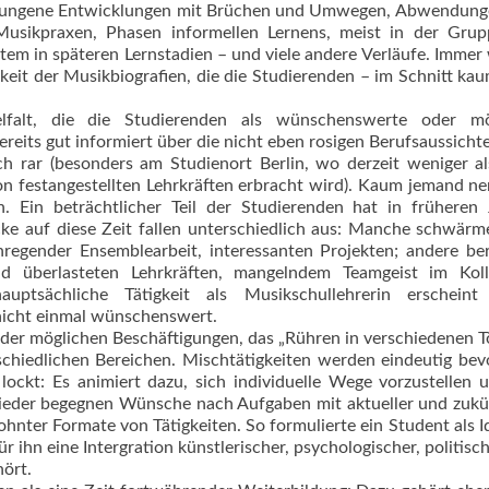
hlun­gene Entwicklungen mit Brüchen und Umwegen, Abwendung
Musikpraxen, Phasen informellen Lernens, meist in der Grup
em in späteren Lernstadien – und viele andere Verläufe. Immer
gkeit der Musikbiografien, die die Studierenden – im Schnitt kau
falt, die die Studierenden als wünschens­werte oder mög
ereits gut informiert über die nicht eben rosigen Berufsaussicht
ch rar (besonders am Studienort Berlin, wo derzeit weniger a
n festangestellten Lehrkräften erbracht wird). Kaum jemand ne
n. Ein beträchtlicher Teil der Studierenden hat in früheren
cke auf diese Zeit fallen unterschiedlich aus: Manche schwär
egender Ensemble­arbeit, interessanten Projekten; andere be
nd überlasteten Lehrkräften, mangelndem Teamgeist im Koll
uptsächliche Tätigkeit als Musikschullehrerin erscheint 
 nicht einmal wünschenswert.
lt der möglichen Beschäftigungen, das „Rühren in verschiedenen T
schied­lichen Bereichen. Mischtätigkeiten werden eindeutig bev
lockt: Es animiert dazu, sich individuelle Wege vorzustellen 
 wieder begegnen Wünsche nach Aufgaben mit aktueller und zukü
hnter Formate von Tätigkeiten. So formulierte ein Student als Id
r ihn eine Intergration künstlerischer, psychologischer, politisc
ört.