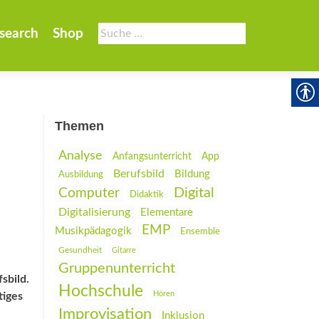
Suche
search
Shop
nach:
Themen
Analyse
Anfangsunterricht
App
Berufsbild
Bildung
Ausbildung
Digital
Computer
Didaktik
Digitalisierung
Elementare
EMP
Musikpädagogik
Ensemble
Gesundheit
Gitarre
Gruppenunterricht
sbild.
Hochschule
Hören
tiges
Improvisation
Inklusion