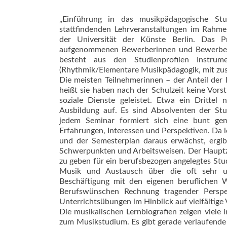
„Einführung in das musikpädagogische Stu
stattfindenden Lehrveranstaltungen im Rahm
der Universität der Künste Berlin. Das P
aufgenommenen Bewerberinnen und Bewerber. 
besteht aus den Studienprofilen Inst­r
(Rhythmik/Elemen­tare Musikpädagogik, mit zus
Die meisten Teilnehmerinnen – der Anteil der
heißt sie haben nach der Schulzeit keine Vorstu
soziale Dienste geleistet. Etwa ein Drittel
Ausbildung auf. Es sind Absolventen der Stu
jedem Seminar formiert sich eine bunt ge
Erfahrungen, Interessen und Perspektiven. Da
und der Semesterplan daraus erwächst, ergib
Schwerpunkten und Arbeitsweisen. Der Hauptzw
zu geben für ein berufsbezogen angelegtes St
Musik und Austausch über die oft sehr un
Beschäftigung mit den eigenen beruflichen 
Berufswünschen Rechnung tragender Perspe
Unterrichtsübungen im Hinblick auf vielfältige
Die musikalischen Lernbiografien zeigen viele 
zum Musikstudium. Es gibt gerade verlaufende