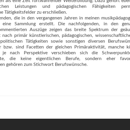
en als eine Zeit fortwährender Weiterbildung: Dazu gehört ebe
ischen Leistungen und pädagogischen Fähigkeiten per
e Tätigkeitsfelder zu erschließen.
enden, die in den vergangenen Jahren in meinen musikpädago
, eine Sammlung erstellt. Die nachfolgenden, in den gen
ommentierten Auszüge zeigen das breite Spektrum der geäu
nach primär künstlerischen, pädagogischen, wis­senschaft­lic
urpolitischen Tätigkeiten sowie sonstigen diversen Berufswü
bzw. sind Facetten der gleichen Primäraktivität, manche k
je nach Perspektive verschieben sich die Schwerpunkt
e, die keine eigentlichen Berufe, sondern eher favo­ri
tiven gehören zum Stichwort Berufswünsche.