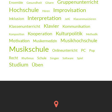
Gruppenunterricht
Ensemble
Gesundheit
Gitarre
Hochschule
Improvisation
Hören
Interpretation
Inklusion
JeKi
Klassenmusizieren
Klavier
Klassenunterricht
Kommunikation
Kulturpolitik
Kooperation
Komposition
Methodik
Musikhochschule
Motivation
Musikermedizin
Musikschule
PC
Onlineunterricht
Pop
Recht
Schule
Rhythmus
Singen
Software
Spiel
Studium
Üben