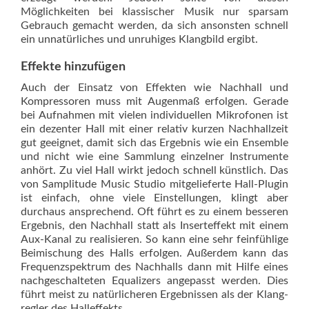
Möglichkeiten bei klassischer Musik nur sparsam
Gebrauch gemacht werden, da sich ansonsten schnell
ein unnatürliches und unruhiges Klangbild ergibt.
Effekte hinzufügen
Auch der Einsatz von Effekten wie Nachhall und
Kompressoren muss mit Augenmaß erfolgen. Gerade
bei Aufnahmen mit vielen individuellen Mikrofonen ist
ein dezenter Hall mit einer relativ kurzen Nachhallzeit
gut geeignet, damit sich das Ergebnis wie ein Ensemble
und nicht wie eine Sammlung einzelner Instrumente
anhört. Zu viel Hall wirkt jedoch schnell künstlich. Das
von Samp­litude Music Studio mitgelieferte Hall-Plugin
ist einfach, ohne viele Einstellungen, klingt aber
durchaus ansprechend. Oft führt es zu einem besseren
Ergebnis, den Nachhall statt als Insert­effekt mit einem
Aux-Kanal zu realisieren. So kann eine sehr feinfühlige
Beimischung des Halls erfolgen. Außerdem kann das
Frequenzspektrum des Nachhalls dann mit Hilfe eines
nachgeschalteten Equalizers angepasst werden. Dies
führt meist zu natürlicheren Ergebnissen als der Klang­
regler des Halleffekts.