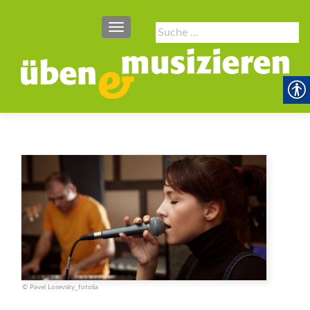
SCHALTE NAVIGATION
Suche
nach:
© Pavel Losevsky_fotolia