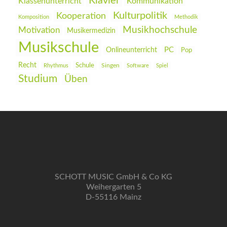
Klavier
Klassenunterricht
Kommunikation
Kulturpolitik
Kooperation
Komposition
Methodik
Musikhochschule
Motivation
Musikermedizin
Musikschule
PC
Onlineunterricht
Pop
Recht
Schule
Rhythmus
Singen
Software
Spiel
Studium
Üben
SCHOTT MUSIC GmbH & Co KG
Weihergarten 5
D-55116 Mainz