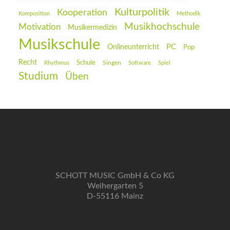
Kulturpolitik
Kooperation
Komposition
Methodik
Musikhochschule
Motivation
Musikermedizin
Musikschule
PC
Onlineunterricht
Pop
Recht
Schule
Rhythmus
Singen
Software
Spiel
Studium
Üben
SCHOTT MUSIC GmbH & Co KG
Weihergarten 5
D-55116 Mainz