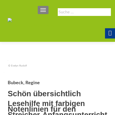
SCHALTE NAVIGATION
Suche
nach:
© Evelyn Rudolf
Bubeck, Regine
Schön übersichtlich
Lesehilfe mit farbigen
Notenlinien für den
Streicher-Anfangsunterricht