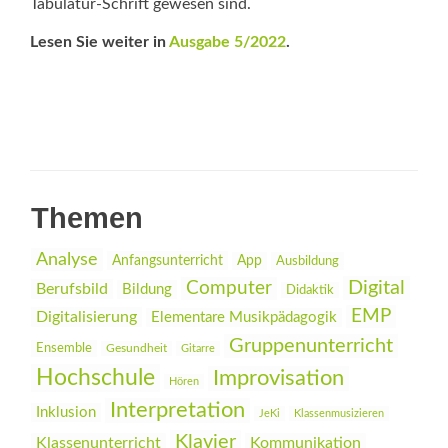
Tabulatur-Schrift gewesen sind.
Lesen Sie weiter in
Ausgabe 5/2022
.
Themen
Analyse
Anfangsunterricht
App
Ausbildung
Digital
Computer
Berufsbild
Bildung
Didaktik
EMP
Digitalisierung
Elementare Musikpädagogik
Gruppenunterricht
Ensemble
Gesundheit
Gitarre
Hochschule
Improvisation
Hören
Interpretation
Inklusion
JeKi
Klassenmusizieren
Klavier
Klassenunterricht
Kommunikation