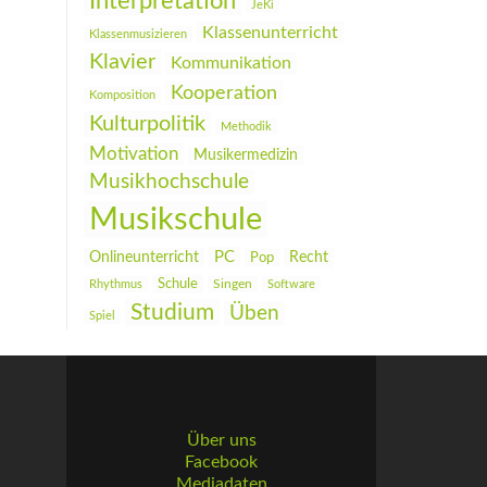
Interpretation
JeKi
Klassenunterricht
Klassenmusizieren
Klavier
Kommunikation
Kooperation
Komposition
Kulturpolitik
Methodik
Motivation
Musikermedizin
Musikhochschule
Musikschule
PC
Onlineunterricht
Recht
Pop
Schule
Rhythmus
Singen
Software
Studium
Üben
Spiel
Über uns
Facebook
Mediadaten