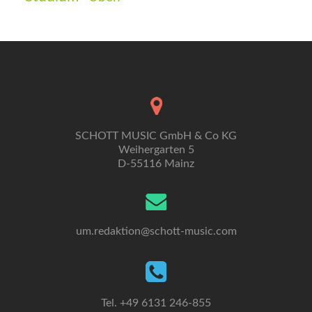
SCHOTT MUSIC GmbH & Co KG
Weihergarten 5
D-55116 Mainz
um.redaktion@schott-music.com
Tel. +49 6131 246-855