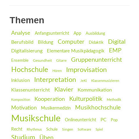
Themen
Analyse
Anfangsunterricht
App
Ausbildung
Digital
Computer
Berufsbild
Bildung
Didaktik
EMP
Digitalisierung
Elementare Musikpädagogik
Gruppenunterricht
Ensemble
Gesundheit
Gitarre
Hochschule
Improvisation
Hören
Interpretation
Inklusion
JeKi
Klassenmusizieren
Klavier
Klassenunterricht
Kommunikation
Kulturpolitik
Kooperation
Komposition
Methodik
Musikhochschule
Motivation
Musikermedizin
Musikschule
PC
Onlineunterricht
Pop
Recht
Schule
Rhythmus
Singen
Software
Spiel
Studium
Üben