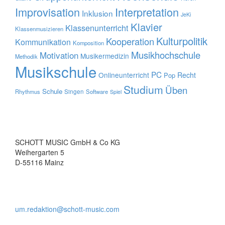
Improvisation
Interpretation
Inklusion
JeKi
Klavier
Klassenunterricht
Klassenmusizieren
Kulturpolitik
Kooperation
Kommunikation
Komposition
Musikhochschule
Motivation
Musikermedizin
Methodik
Musikschule
PC
Onlineunterricht
Recht
Pop
Studium
Üben
Schule
Rhythmus
Singen
Software
Spiel
SCHOTT MUSIC GmbH & Co KG
Weihergarten 5
D-55116 Mainz
um.redaktion@schott-music.com